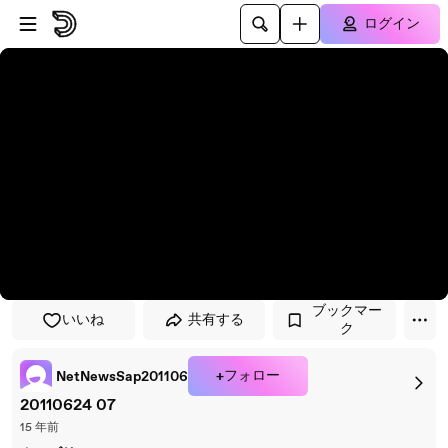
プレイヤーにスキップ
メインコンテンツにスキップ
ログイン
ブックマー
いいね
共有する
ク
+フォロー
NetNewsSap201106
20110624 07
15 年前