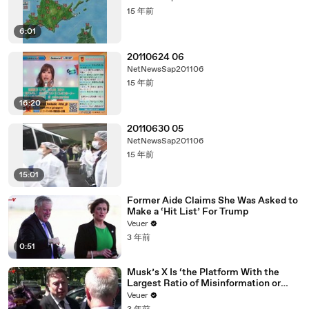
15 年前
6:01
20110624 06
NetNewsSap201106
15 年前
16:20
20110630 05
NetNewsSap201106
15 年前
15:01
Former Aide Claims She Was Asked to
Make a ‘Hit List’ For Trump
Veuer
3 年前
0:51
Musk’s X Is ‘the Platform With the
Largest Ratio of Misinformation or
Disinformation’ Amongst All Social
Veuer
Media Platforms