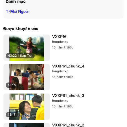
Danh mục
✨
Mọi Người
Được khuyến cáo
VXXP16
longdenxp
15 năm trước
43:22
|
Sắp Tới
VXXP61_chunk_4
longdenxp
15 năm trước
13:16
VXXP61_chunk_3
longdenxp
15 năm trước
13:17
VXXP61_chunk_2