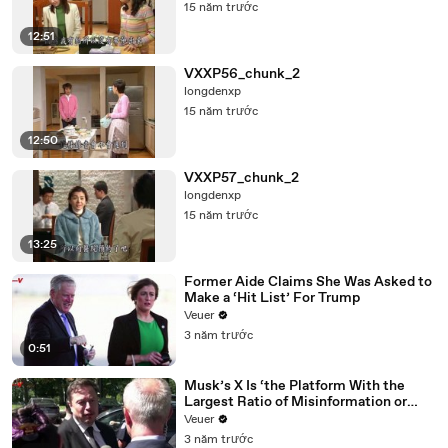
15 năm trước
12:51
VXXP56_chunk_2
longdenxp
15 năm trước
12:50
VXXP57_chunk_2
longdenxp
15 năm trước
13:25
Former Aide Claims She Was Asked to
Make a ‘Hit List’ For Trump
Veuer
3 năm trước
0:51
Musk’s X Is ‘the Platform With the
Largest Ratio of Misinformation or
Disinformation’ Amongst All Social
Veuer
Media Platforms
3 năm trước