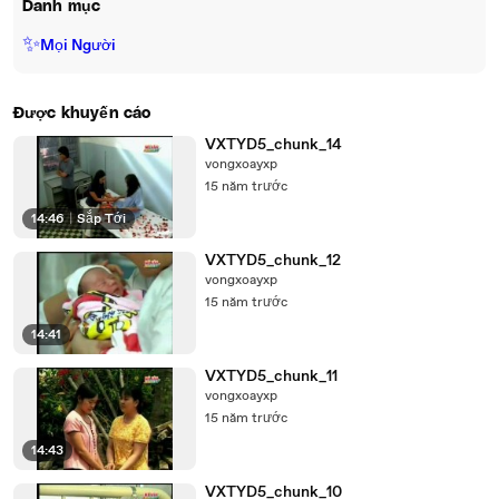
Danh mục
✨
Mọi Người
Được khuyến cáo
VXTYD5_chunk_14
vongxoayxp
15 năm trước
14:46
|
Sắp Tới
VXTYD5_chunk_12
vongxoayxp
15 năm trước
14:41
VXTYD5_chunk_11
vongxoayxp
15 năm trước
14:43
VXTYD5_chunk_10