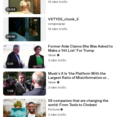
15 năm trước
15:04
VXTYD5_chunk_5
vongxoayxp
15 năm trước
14:46
Former Aide Claims She Was Asked to
Make a ‘Hit List’ For Trump
Veuer
3 năm trước
0:51
Musk’s X Is ‘the Platform With the
Largest Ratio of Misinformation or
Disinformation’ Amongst All Social
Veuer
Media Platforms
3 năm trước
1:08
59 companies that are changing the
world: From Tesla to Chobani
Fortune
3 năm trước