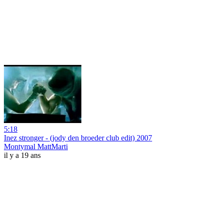
5:18
Inez stronger - (jody den broeder club edit) 2007
Montymal MattMarti
il y a 19 ans