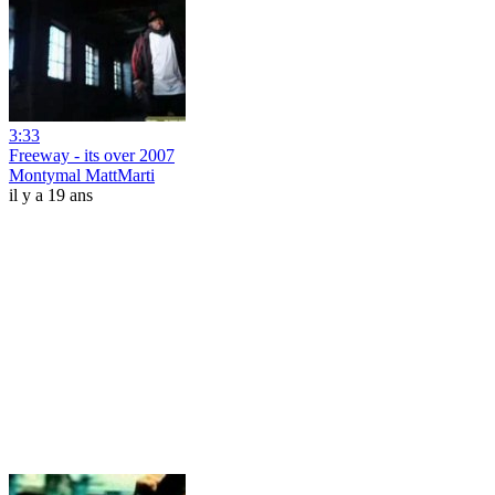
3:33
Freeway - its over 2007
Montymal MattMarti
il y a 19 ans