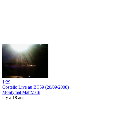
1:29
Costello Live au BT59 (20/09/2008)
Montymal MattMarti
il y a 18 ans