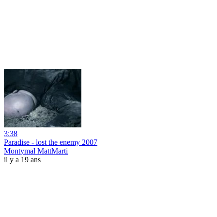
3:38
Paradise - lost the enemy 2007
Montymal MattMarti
il y a 19 ans