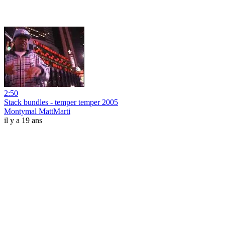
2:50
Stack bundles - temper temper 2005
Montymal MattMarti
il y a 19 ans