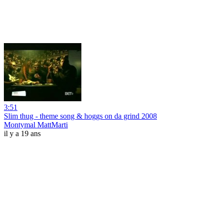
3:51
Slim thug - theme song & hoggs on da grind 2008
Montymal MattMarti
il y a 19 ans