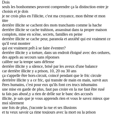
Dois
seuls les bonhommes peuvent comprendre ça la distinction entre je
choisis et je dois
je ne crois plus en l'illicite, c'est ma croyance, mon thème et mon
titre
derrière illicite se cachent des mots tranchants comme la hache
derrière illicite se cache trahison, assassinat dans ta propre maison
complots, mise en scène, secrets, familles en peine
derrière illicite se cache peur, paranoïa et anxiété qui est vraiment ce
qu'il veut montrer
qui est vraiment prêt à se faire éventrer?
derrière illicite y a torture, dans un endroit éloigné avec des ordures,
des appels au secours sans réponses
calibre sur la tempe sans défense
derrière illicite y a silence, brisé par les aveux d'une balance
car derrière illicite y a prison, 10, 20 ou 30 ans
ça s'appelle être hors-circuit, coincé pendant que le fric circule
derrirère illicite y a ce fric, qui transite de main en main, survit aux
êtres humains, c'est pour eux qu'ils font ces trucs inhumains
une mise en garde de plus, faut pas croire en la rue faut être rusé
ta fais pas abusé,y a rien de drôle sur le banc des accusés
illicite, je sais que je vous apprends rien et vous le savez mieux que
moi sûrement
une fois de plus, j'raconte la rue et ses illusions
et tu veux savoir ça rime toujours avec la mort ou la prison