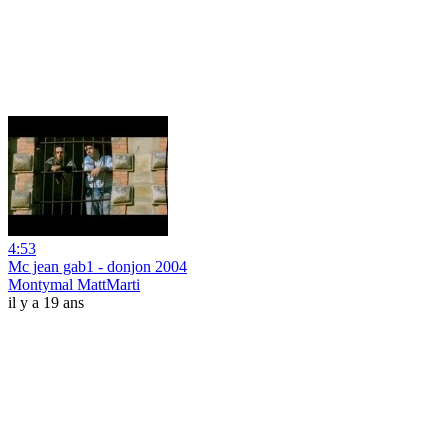
4:53
Mc jean gab1 - donjon 2004
Montymal MattMarti
il y a 19 ans