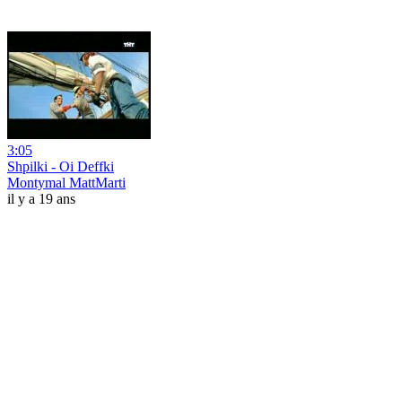
3:05
Shpilki - Oi Deffki
Montymal MattMarti
il y a 19 ans