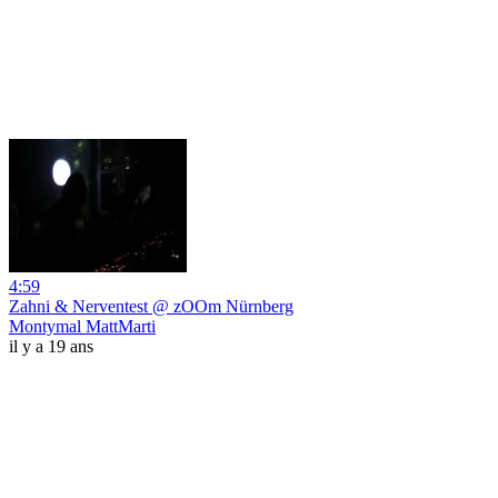
4:59
Zahni & Nerventest @ zOOm Nürnberg
Montymal MattMarti
il y a 19 ans