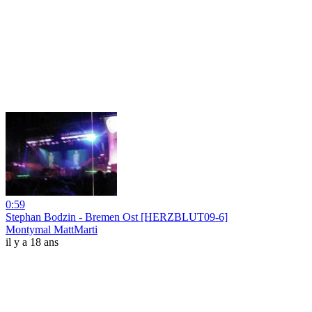
0:59
Stephan Bodzin - Bremen Ost [HERZBLUT09-6]
Montymal MattMarti
il y a 18 ans