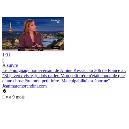
1:31
|
À suivre
Le témoignage bouleversant de Amine Kessaci au 20h de France 2 :
"Si je veux vivre, je dois parler. Mon petit frère n'était coupable que
d'une chose être mon petit frère. Ma culpabilité est énorme"
Jeanmarcmorandini.com
il y a 9 mois