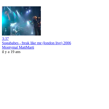
3:37
Sugababes - freak like me (london live) 2006
Montymal MattMarti
il y a 19 ans