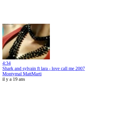
4:34
Shark and sylvain ft lara - love call me 2007
Montymal MattMarti
il y a 19 ans