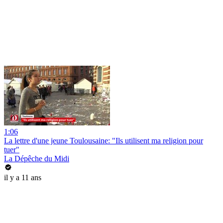
1:06
La lettre d'une jeune Toulousaine: "Ils utilisent ma religion pour
tuer"
La Dépêche du Midi
il y a 11 ans