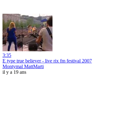
3:35
E type true believer - live rix fm festival 2007
Montymal MattMarti
il y a 19 ans