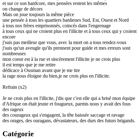
et sur ce son hardcore, mes pensées restent les mêmes
on change de décors
Mais on joue toujours la même pièce
une pensée à tous les quartiers banlieues Sud, Est, Ouest et Nord
à tous nos frères emprisonnés, coincés dans l'engrenage
à tous ceux qui ne croient plus en l'illicite et à tous ceux qui y croient
encore
j'suis pas meilleur que vous, avec la mort on a tous rendez-vous
j'suis qu'un aveugle qu'ils prennent pour guide et mes erreurs sont
nombreuses
mon coeur est à la rue et sincèrement l'illicite je ne crois plus
il est temps que je me retire
dédicace à Ousman avant que je me tire
la rage nous éloigne du bien,je ne crois plus en l'illicite.
Refrain (x2)
Je ne crois plus en l'illicite, j'dis que c'est elle qui a brisé mon équipe
d'Afrique on était jeune et fougueux, parmis nous y avait des fous
des rageux
des courageux qui s'engagent, la tête baissée saccage et ravage
des orages, des ouragans, dévastateurs, des durs des futurs brigands.
Catégorie