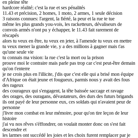
en pleine tête
hardcore réalité; c'est la rue et ses pénalités
11.43 et précision, 2 homes, 1 moto, 2 armes, 1 seule décision
3 raisons connues: l'argent, la fiérté, la peur et la rue te tue
même les plus grands you-vois, les racketteurs, dévaliseurs de
convois armés n'ont pu y échapper, le 11.43 fait rarement de
réscapés
alors tu veux en être, tu veux en jeter, à l'amende tu veux en mettre
tu veux mener la grande vie, y a des millions à gagner mais t'as
qu'une seule vie
tu connais ma vision: la rue c'est la mort ou la prison
prouve moi le contraire mais parle pas trop car c'est peut-être demain
qu'on t'enterre
je ne crois plus en l'illicite, j'dis que c'est elle qui a brisé mon équipe
d'Afrique on était jeune et fougueux, parmis nous y avait des fous
des rageux
des courageux qui s'engagent, la tête baissée saccage et ravage
des orages, des ouragans, dévastateurs, des durs des futurs brigands
ils ont payé de leur personne eux, ces soldats qui n'avaient peur de
personne
j'livre mon combat en leur mémoire, pour qu'on tire leçon de leur
histoire
j'ai vu nos rêves s'éffondrer, on voulait monter donc on s'est fait
descendre et
les larmes ont succédé les joies et les choix furent remplacer par je