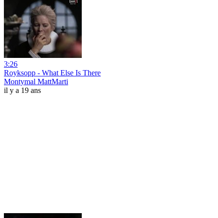
3:26
Royksopp - What Else Is There
Montymal MattMarti
il y a 19 ans