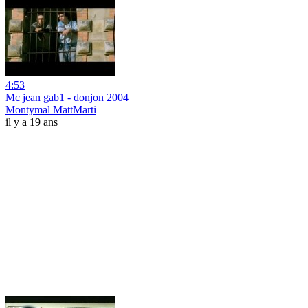
4:53
Mc jean gab1 - donjon 2004
Montymal MattMarti
il y a 19 ans