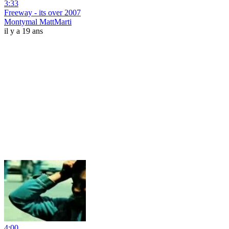
3:33
Freeway - its over 2007
Montymal MattMarti
il y a 19 ans
4:00