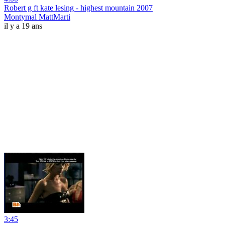
Robert g ft kate lesing - highest mountain 2007
Montymal MattMarti
il y a 19 ans
3:45