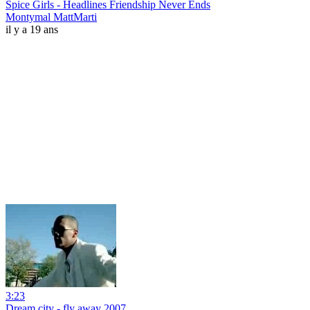
Spice Girls - Headlines Friendship Never Ends
Montymal MattMarti
il y a 19 ans
3:23
Dream city - fly away 2007