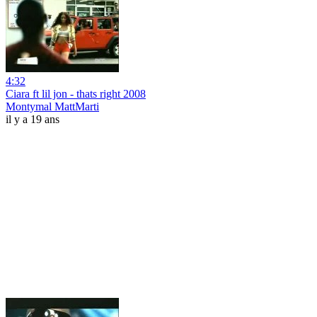
4:32
Ciara ft lil jon - thats right 2008
Montymal MattMarti
il y a 19 ans