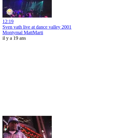
12:19
Sven vath live at dance valley 2001
Montymal MattMarti
il y a 19 ans