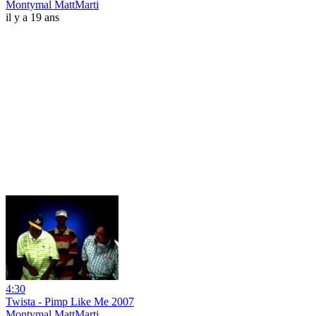
Montymal MattMarti
il y a 19 ans
4:30
Twista - Pimp Like Me 2007
Montymal MattMarti