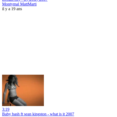
Montymal MattMarti
il y a 19 ans
3:19
Baby bash ft sean kingston - what is it 2007