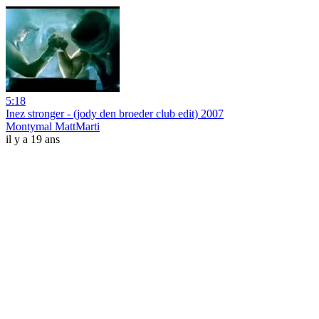
5:18
Inez stronger - (jody den broeder club edit) 2007
Montymal MattMarti
il y a 19 ans