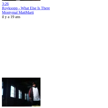
3:26
Royksopp - What Else Is There
Montymal MattMarti
il y a 19 ans