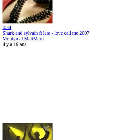
4:34
Shark and sylvain ft lara - love call me 2007
Montymal MattMarti
il y a 19 ans