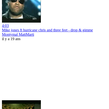
4:03
Mike jones ft hurricane chris and three feet - drop & gimme
Montymal MattMarti
il y a 19 ans