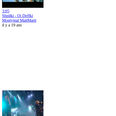
3:05
Shpilki - Oi Deffki
Montymal MattMarti
il y a 19 ans