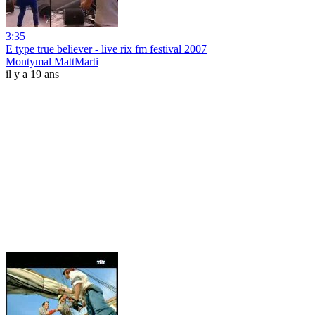
3:35
E type true believer - live rix fm festival 2007
Montymal MattMarti
il y a 19 ans