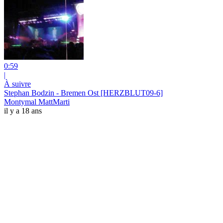
0:59
|
À suivre
Stephan Bodzin - Bremen Ost [HERZBLUT09-6]
Montymal MattMarti
il y a 18 ans