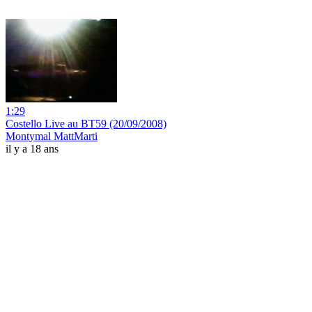
1:29
Costello Live au BT59 (20/09/2008)
Montymal MattMarti
il y a 18 ans