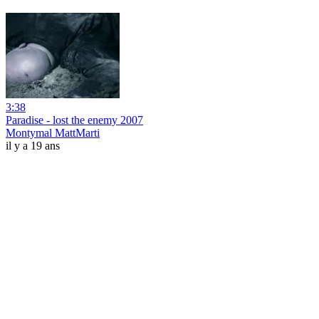
3:38
Paradise - lost the enemy 2007
Montymal MattMarti
il y a 19 ans