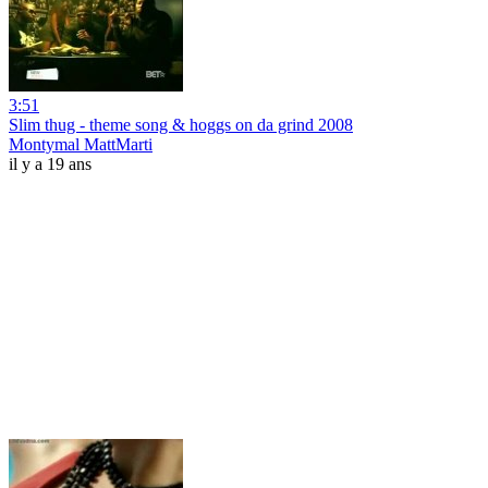
3:51
Slim thug - theme song & hoggs on da grind 2008
Montymal MattMarti
il y a 19 ans