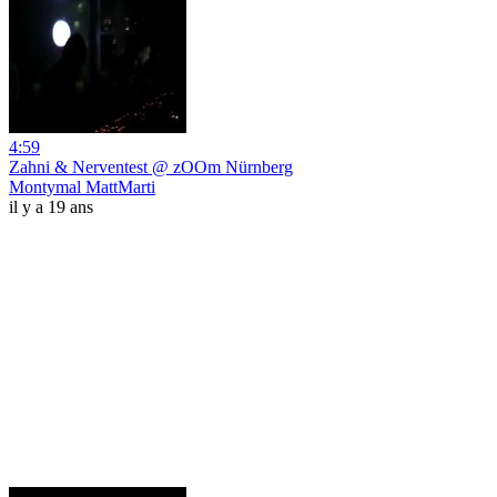
4:59
Zahni & Nerventest @ zOOm Nürnberg
Montymal MattMarti
il y a 19 ans