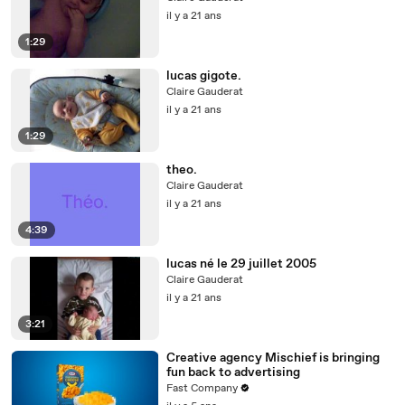
il y a 21 ans
1:29
lucas gigote.
Claire Gauderat
il y a 21 ans
1:29
theo.
Claire Gauderat
il y a 21 ans
4:39
lucas né le 29 juillet 2005
Claire Gauderat
il y a 21 ans
3:21
Creative agency Mischief is bringing
fun back to advertising
Fast Company