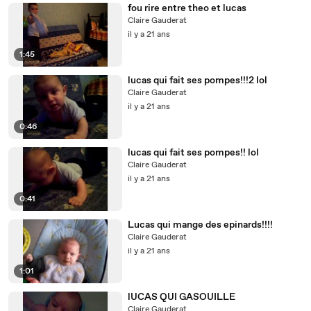
fou rire entre theo et lucas
Claire Gauderat
il y a 21 ans
1:45
lucas qui fait ses pompes!!!2 lol
Claire Gauderat
il y a 21 ans
0:46
lucas qui fait ses pompes!! lol
Claire Gauderat
il y a 21 ans
0:41
Lucas qui mange des epinards!!!!
Claire Gauderat
il y a 21 ans
1:01
lUCAS QUI GASOUILLE
Claire Gauderat