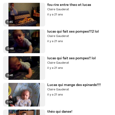
fou rire entre theo et lucas
Claire Gauderat
il y a 21 ans
1:45
lucas qui fait ses pompes!!!2 lol
Claire Gauderat
il y a 21 ans
0:46
lucas qui fait ses pompes!! lol
Claire Gauderat
il y a 21 ans
0:41
Lucas qui mange des epinards!!!!
Claire Gauderat
il y a 21 ans
1:01
théo qui danse!