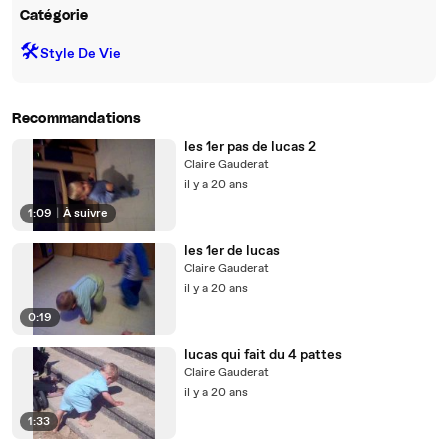
Catégorie
🛠️
Style De Vie
Recommandations
les 1er pas de lucas 2
Claire Gauderat
il y a 20 ans
1:09
|
À suivre
les 1er de lucas
Claire Gauderat
il y a 20 ans
0:19
lucas qui fait du 4 pattes
Claire Gauderat
il y a 20 ans
1:33