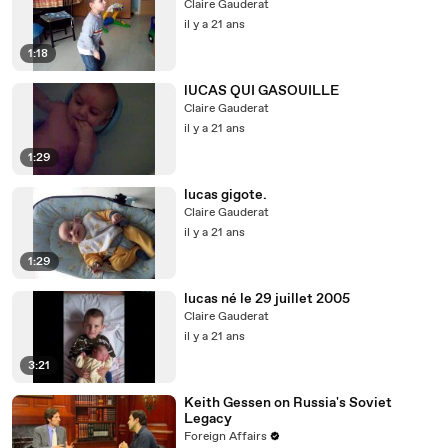
Claire Gauderat
il y a 21 ans
1:18
lUCAS QUI GASOUILLE
Claire Gauderat
il y a 21 ans
1:29
lucas gigote.
Claire Gauderat
il y a 21 ans
1:29
lucas né le 29 juillet 2005
Claire Gauderat
il y a 21 ans
3:21
Keith Gessen on Russia's Soviet
Legacy
Foreign Affairs