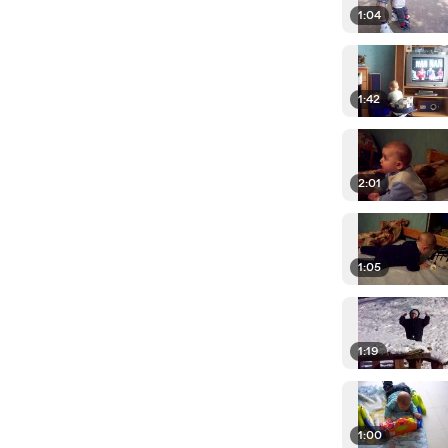
1:04
1:42
2:01
1:05
1:19
1:00