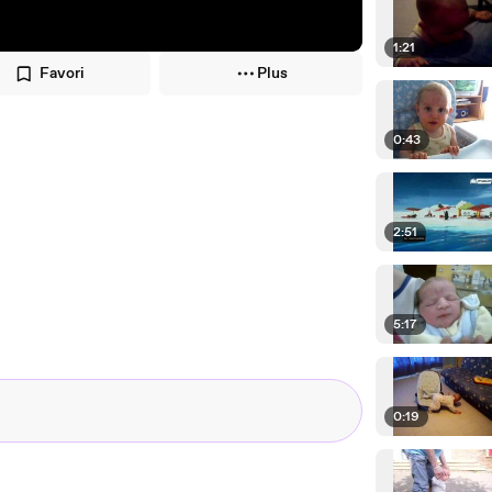
1:21
Favori
Plus
0:43
2:51
5:17
0:19