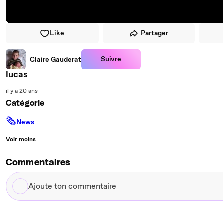
Like
Partager
Suivre
Claire Gauderat
lucas
il y a 20 ans
Catégorie
🗞
News
Voir moins
Commentaires
Ajoute
ton
commentaire