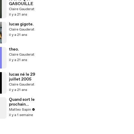
GASOUILLE
Claire Gauderat
il y a 21 ans
lucas gigote.
Claire Gauderat
il y a 21 ans
theo.
Claire Gauderat
il y a 21 ans
lucas né le 29
juillet 2005
Claire Gauderat
il y a 21 ans
Quand sort le
prochain
Spider-Man ?
Matteo Sapin
il y a 1 semaine