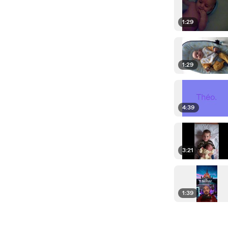
1:29
1:29
4:39
3:21
1:39