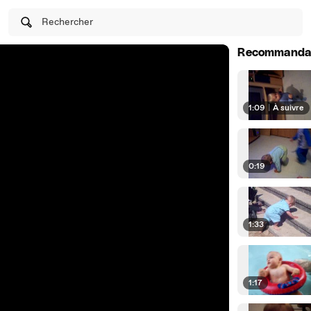
Rechercher
Recommanda
1:09
|
À suivre
0:19
1:33
1:17