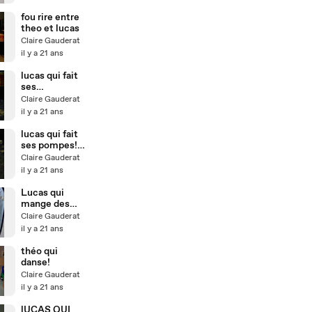
fou rire entre
theo et lucas
Claire Gauderat
il y a 21 ans
lucas qui fait
ses
pompes!!!2 lol
Claire Gauderat
il y a 21 ans
lucas qui fait
ses pompes!!
lol
Claire Gauderat
il y a 21 ans
Lucas qui
mange des
epinards!!!!
Claire Gauderat
il y a 21 ans
théo qui
danse!
Claire Gauderat
il y a 21 ans
lUCAS QUI