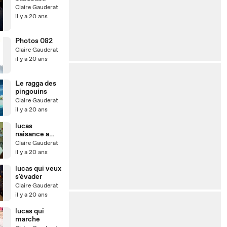
Claire Gauderat
il y a 20 ans
Photos 082
Claire Gauderat
il y a 20 ans
Le ragga des
pingouins
Claire Gauderat
il y a 20 ans
lucas
naisance a
aujourd'hui
Claire Gauderat
il y a 20 ans
lucas qui veux
s'évader
Claire Gauderat
il y a 20 ans
lucas qui
marche