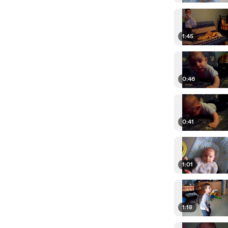
1:45
0:46
0:41
1:01
1:18