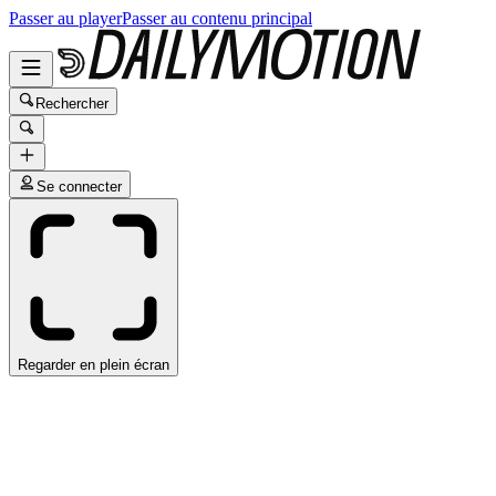
Passer au player
Passer au contenu principal
Rechercher
Se connecter
Regarder en plein écran