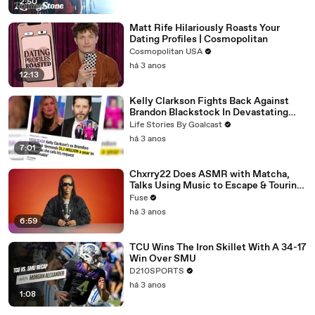
2:50
Matt Rife Hilariously Roasts Your
Dating Profiles | Cosmopolitan
Cosmopolitan USA
há 3 anos
12:13
Kelly Clarkson Fights Back Against
Brandon Blackstock In Devastating
Divorce Battle
Life Stories By Goalcast
há 3 anos
7:01
Chxrry22 Does ASMR with Matcha,
Talks Using Music to Escape & Touring
with The Weeknd
Fuse
há 3 anos
6:59
TCU Wins The Iron Skillet With A 34-17
Win Over SMU
D210SPORTS
há 3 anos
1:08