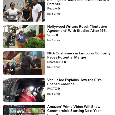
3 Things to Know About Coco Gauff's
Parents
People
há 3 anos
0:46
Hollywood Writers Reach ‘Tentative
Agreement’ With Studios After 146
Day Strike
Veuer
há 3 anos
1:09
NHA Customers in Limbo as Company
Faces Potential Merger
SportsGrid
há 3 anos
2:01
Vanilla Ice Explains How the 90’s
Shaped America
FACTZ
há 3 anos
2:55
Amazon’ Prime Video Will Show
Commercials Starting Next Year