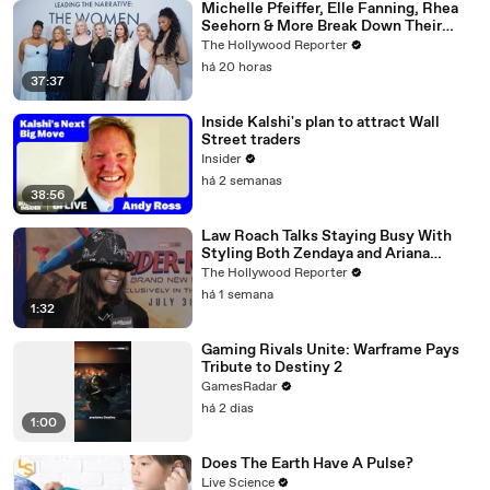
Michelle Pfeiffer, Elle Fanning, Rhea
Seehorn & More Break Down Their
Emmy-Nominated Performances |
The Hollywood Reporter
THR Video
há 20 horas
37:37
Inside Kalshi's plan to attract Wall
Street traders
Insider
há 2 semanas
38:56
Law Roach Talks Staying Busy With
Styling Both Zendaya and Ariana
Grande | THR Video
The Hollywood Reporter
há 1 semana
1:32
Gaming Rivals Unite: Warframe Pays
Tribute to Destiny 2
GamesRadar
há 2 dias
1:00
Does The Earth Have A Pulse?
Live Science