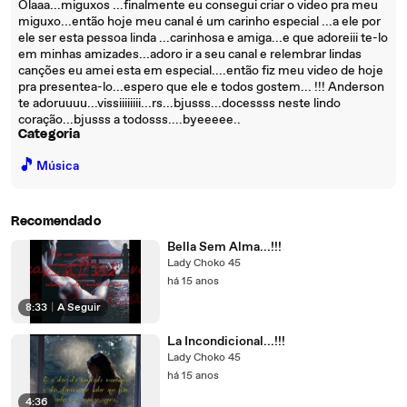
Olaaa...miguxos ...finalmente eu consegui criar o video pra meu
miguxo...então hoje meu canal é um carinho especial ...a ele por
ele ser esta pessoa linda ...carinhosa e amiga...e que adoreiii te-lo
em minhas amizades...adoro ir a seu canal e relembrar lindas
canções eu amei esta em especial....então fiz meu video de hoje
pra presentea-lo...espero que ele e todos gostem... !!! Anderson
te adoruuuu...vissiiiiiiii...rs..­.bjusss..­.docessss neste lindo
coração...bjusss a todosss....byeeeee..
Categoria
🎵
Música
Recomendado
Bella Sem Alma...!!!
Lady Choko 45
há 15 anos
8:33
|
A Seguir
La Incondicional...!!!
Lady Choko 45
há 15 anos
4:36