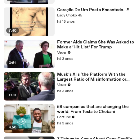
Coração De Um Poeta Encantado...!!!
Lady Choko 45
há 15 anos
7:40
Former Aide Claims She Was Asked to
Make a ‘Hit List’ For Trump
Veuer
há 3 anos
0:51
Musk’s X Is ‘the Platform With the
Largest Ratio of Misinformation or
Disinformation’ Amongst All Social
Veuer
Media Platforms
há 3 anos
1:08
59 companies that are changing the
world: From Tesla to Chobani
Fortune
há 3 anos
4:50