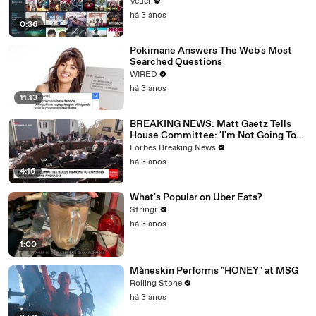
Veuer
há 3 anos
0:36
Pokimane Answers The Web's Most
Searched Questions
WIRED
há 3 anos
11:13
BREAKING NEWS: Matt Gaetz Tells
House Committee: 'I'm Not Going To
Vote For A Continuing Resolution'
Forbes Breaking News
há 3 anos
4:16
What's Popular on Uber Eats?
Stringr
há 3 anos
1:00
Måneskin Performs "HONEY" at MSG
Rolling Stone
há 3 anos