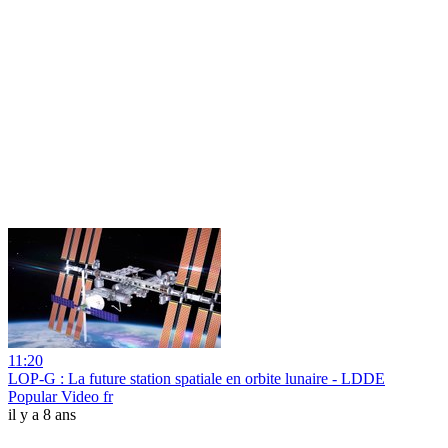
11:20
LOP-G : La future station spatiale en orbite lunaire - LDDE
Popular Video fr
il y a 8 ans