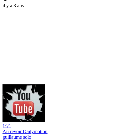
il y a 3 ans
1:21
Au revoir Dailymotion
guillaume solo