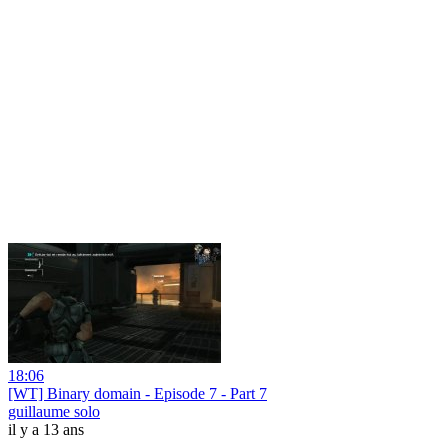
18:06
[WT] Binary domain - Episode 7 - Part 7
guillaume solo
il y a 13 ans