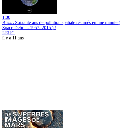
1:00
Buzz : Soixante ans de pollution spatiale résumés en une minute (
Space Debris - 1957- 2015 ) !
LEUC
il y a 11 ans