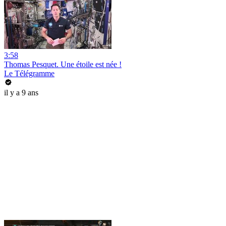
3:58
Thomas Pesquet. Une étoile est née !
Le Télégramme
il y a 9 ans