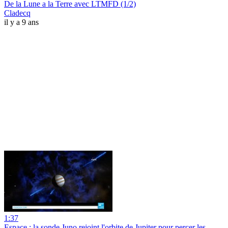
De la Lune a la Terre avec LTMFD (1/2)
Cladecq
il y a 9 ans
1:37
Espace : la sonde Juno rejoint l'orbite de Jupiter pour percer les