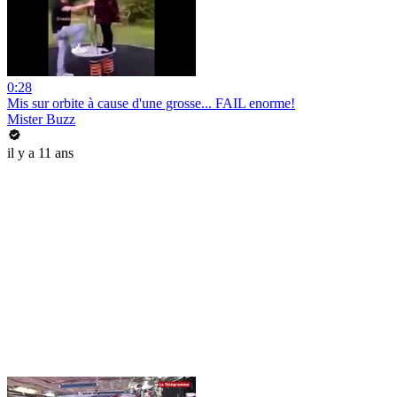
0:28
Mis sur orbite à cause d'une grosse... FAIL enorme!
Mister Buzz
il y a 11 ans