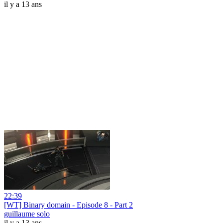
il y a 13 ans
22:39
[WT] Binary domain - Episode 8 - Part 2
guillaume solo
il y a 13 ans