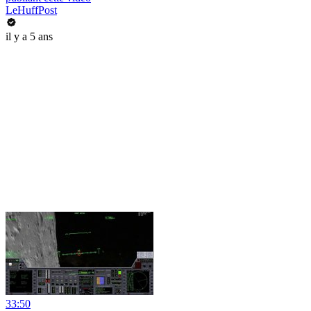
LeHuffPost
il y a 5 ans
33:50