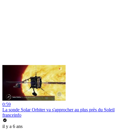
0:59
La sonde Solar Orbiter va s'approcher au plus près du Soleil
franceinfo
il y a 6 ans