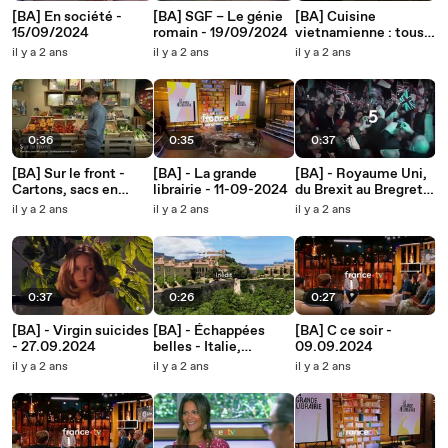
[BA] En société -
[BA] SGF – Le génie
[BA] Cuisine
15/09/2024
romain - 19/09/2024
vietnamienne : tous
les phôs sont au vert
il y a 2 ans
il y a 2 ans
il y a 2 ans
- 17/09/2024
0:36
0:35
0:37
[BA] Sur le front -
[BA] - La grande
[BA] - Royaume Uni,
Cartons, sacs en
librairie - 11-09-2024
du Brexit au Bregret -
papier : la fausse
15.09.2024
il y a 2 ans
il y a 2 ans
il y a 2 ans
bonne idée ? -
16/09/2024
0:37
0:26
0:27
[BA] - Virgin suicides
[BA] - Échappées
[BA] C ce soir -
- 27.09.2024
belles - Italie,
09.09.2024
Florence et la
il y a 2 ans
il y a 2 ans
il y a 2 ans
Toscane - 14.09.2024