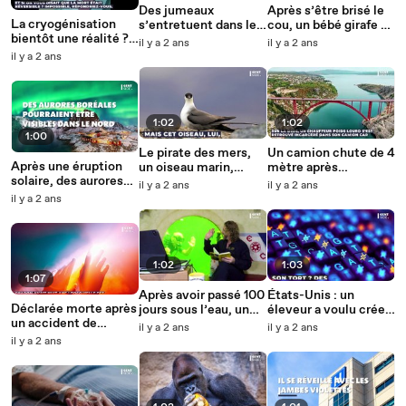
Des jumeaux
Après s’être brisé le
La cryogénisation
s’entretuent dans le
cou, un bébé girafe de
bientôt une réalité ?
ventre de leur mère,
3 mois meurt dans un
il y a 2 ans
il y a 2 ans
L'avancée majeure
les médecins obligés
zoo de Miami
il y a 2 ans
d'une équipe de
de déclencher
scientifiques
l’accouchement
1:02
1:02
1:00
Le pirate des mers,
Un camion chute de 4
Après une éruption
un oiseau marin,
mètre après
solaire, des aurores
pourrait bientôt
l’effondrement
il y a 2 ans
il y a 2 ans
boréales pourraient
disparaître
spectaculaire d’un
il y a 2 ans
être visibles dans le
pont dans le Gard
Nord de la France
1:02
1:03
1:07
Après avoir passé 100
États-Unis : un
Déclarée morte après
jours sous l’eau, un
éleveur a voulu créer
un accident de
ex-officier de la
une espèce de
il y a 2 ans
il y a 2 ans
voiture, elle "revient
marine américaine
mouflons géants
il y a 2 ans
à la vie" avec une
affirme que son corps
sensation de déjà-vu
a rajeuni de 20 ans