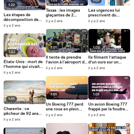
1:02
1:01
1:22
Texas : les images
Les urgences lui
Les étapes de
glaçantes de 2
prescrivent du
décomposition de
gardiennes de zoo
Doliprane, il se
il y a 2 ans
il y a 2 ans
notre corps après
coincées dans
réveille le lendemain
il y a 2 ans
notre mort
l’enclos d’un gorille
avec les jambes
violettes
1:01
1:02
1:03
Il tente de prendre
Ils filment l’attaque
États-Unis : mort de
l’avion à l'aéroport de
d’un ours sur un
l’homme qui vivait
Bangkok avec
sanglier, juste à côté
il y a 2 ans
il y a 2 ans
dans un "poumon de
plusieurs animaux
de leur voiture !
il y a 2 ans
fer" depuis 72 ans à
sauvages dans ses
cause de la polio
bagages, voici ce
qu’il se passe
1:01
1:01
1:01
Un Boeing 777 perd
Un avion Boeing 777
Charente : ce
une roue en plein
frappé par la foudre
pêcheur de 92 ans
décollage et atterri
en plein décollage, un
il y a 2 ans
il y a 2 ans
parvient à sortir de
en urgence, des
phénomène rarissime
il y a 2 ans
l'eau un énorme silure
images surprenantes
de 1,82 m