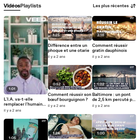
Les plus récentes
Vidéos
Playlists
1:25
2:16
Différence entre un
Comment réussir
phoque et une otarie
gratin dauphinois
il y a 2 ans
il y a 2 ans
0:52
1:02
1:01
Comment réussir son
Baltimore : un pont
L'I.A. va-t-elle
bœuf bourguignon ?
de 2,5 km percuté par
remplacer l'humain
un cargo, les images
il y a 2 ans
il y a 2 ans
au travail ?
spectaculaires
il y a 2 ans
1:24
1:00
1:05