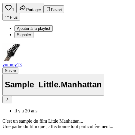
1
Partager
Favori
Plus
Ajouter à la playlist
Signaler
yummy13
Suivre
Sample_Little.Manhattan
il y a 20 ans
C'est un sample du film Little Manhattan...
Une partie du film que j'affectionne tout particulièrement...