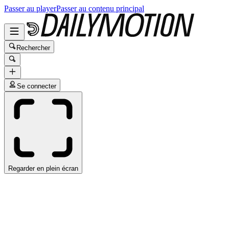
Passer au player
Passer au contenu principal
Rechercher
Se connecter
Regarder en plein écran