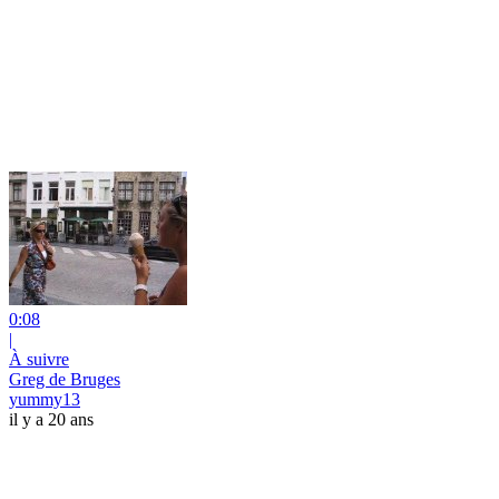
0:08
|
À suivre
Greg de Bruges
yummy13
il y a 20 ans