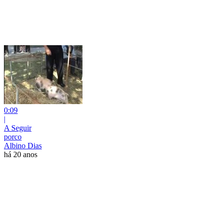
0:09
|
A Seguir
porco
Albino Dias
há 20 anos