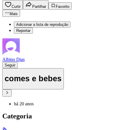
Curtir
Partilhar
Favorito
Mais
Adicionar a lista de reprodução
Reportar
Albino Dias
Seguir
comes e bebes
há 20 anos
Categoria
🗞