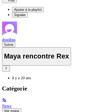
Plus
Ajouter à la playlist
Signaler
dragibus
Suivre
Maya rencontre Rex
il y a 20 ans
Catégorie
🗞
News
Voir moins