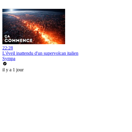
22:28
L'éveil inattendu d'un supervolcan italien
Sympa
il y a 1 jour