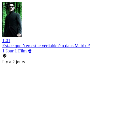
1:01
Est-ce que Neo est le véritable élu dans Matrix ?
1 Jour 1 Film 🍿
il y a 2 jours