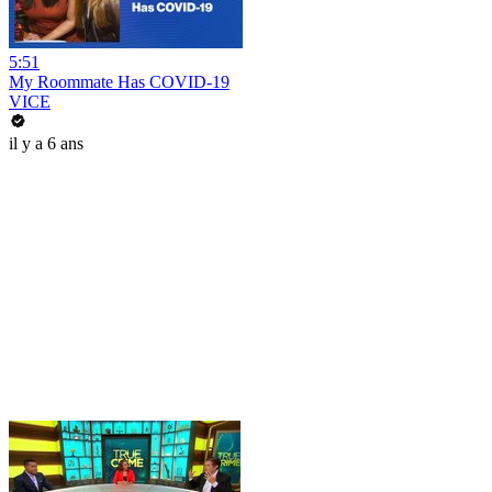
5:51
My Roommate Has COVID-19
VICE
il y a 6 ans