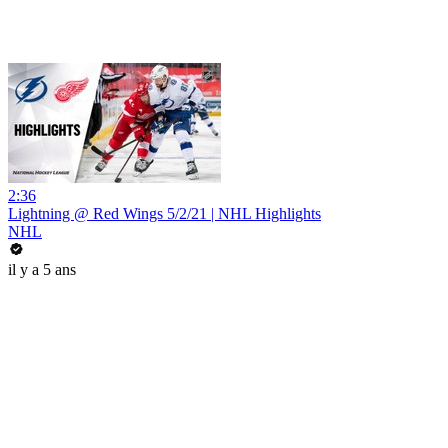
2:36
Lightning @ Red Wings 5/2/21 | NHL Highlights
NHL
il y a 5 ans