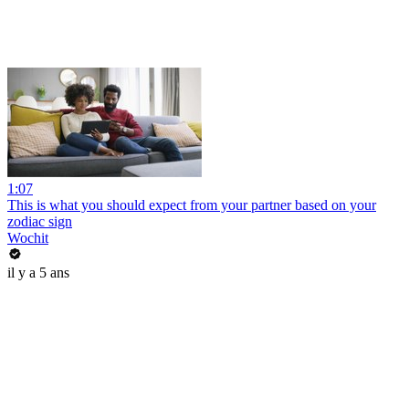
1:07
This is what you should expect from your partner based on your
zodiac sign
Wochit
il y a 5 ans