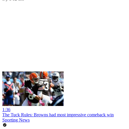
1:36
The Tuck Rules: Browns had most impressive comeback win
Sporting News