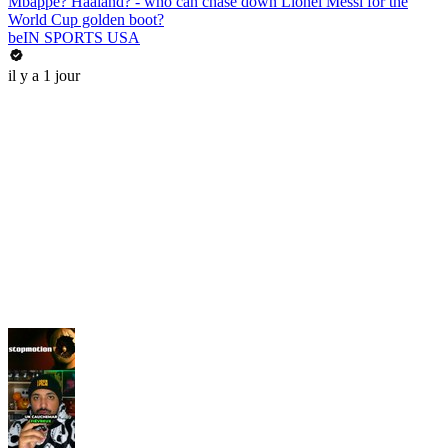
Mbappe? Haaland? - who can chase down Lionel Messi for the
World Cup golden boot?
beIN SPORTS USA
il y a 1 jour