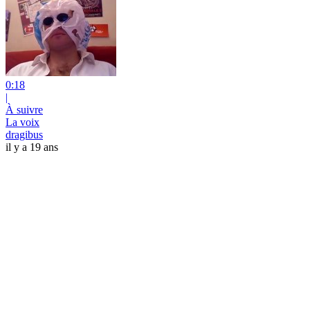
0:18
|
À suivre
La voix
dragibus
il y a 19 ans