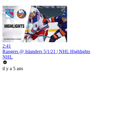
2:41
Rangers @ Islanders 5/1/21 | NHL Highlights
NHL
il y a 5 ans