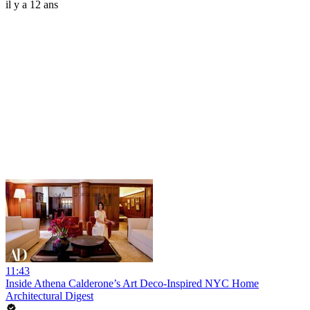
il y a 12 ans
11:43
Inside Athena Calderone’s Art Deco-Inspired NYC Home
Architectural Digest