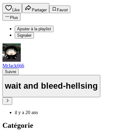
Like
Partager
Favori
Plus
Ajouter à la playlist
Signaler
MrJack666
Suivre
wait and bleed-hellsing
il y a 20 ans
Catégorie