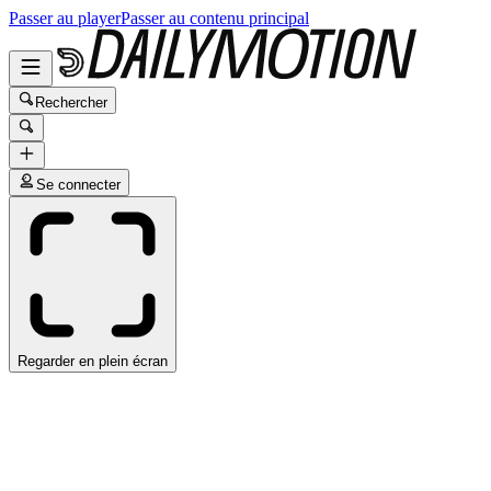
Passer au player
Passer au contenu principal
Rechercher
Se connecter
Regarder en plein écran