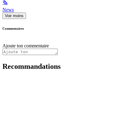
🗞
News
Voir moins
Commentaires
Ajoute ton commentaire
Recommandations