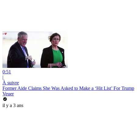
0:51
|
À suivre
Former Aide Claims She Was Asked to Make a ‘Hit List’ For Trump
Veuer
il y a 3 ans