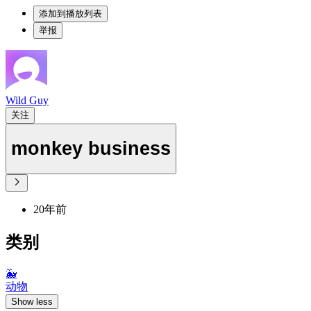
添加到播放列表
举报
Wild Guy
关注
monkey business
20年前
类别
🐳
动物
Show less