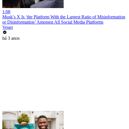
1:08
Musk’s X Is ‘the Platform With the Largest Ratio of Misinformation
or Disinformation’ Amongst All Social Media Platforms
Veuer
há 3 anos