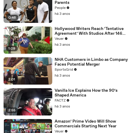
Parents
People
há 3 anos
0:46
Hollywood Writers Reach ‘Tentative
Agreement’ With Studios After 146
Day Strike
Veuer
há 3 anos
1:09
NHA Customers in Limbo as Company
Faces Potential Merger
SportsGrid
há 3 anos
2:01
Vanilla Ice Explains How the 90’s
Shaped America
FACTZ
há 3 anos
2:55
Amazon’ Prime Video Will Show
Commercials Starting Next Year
Veuer