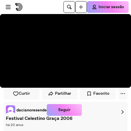
Avançar para o leitor
Avançar para o conteúdo principal
Iniciar sessão
Curtir
Partilhar
Favorito
Seguir
dacianoresende
Festival Celestino Graça 2006
há 20 anos