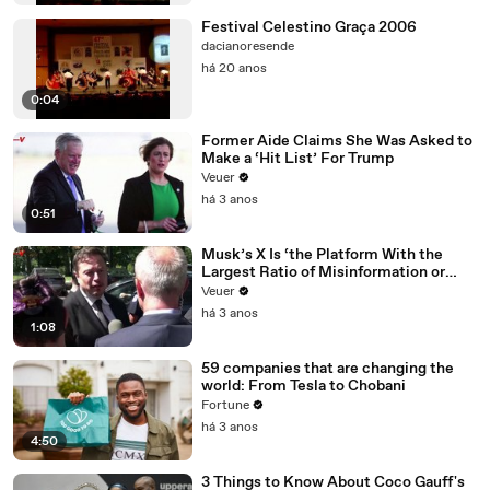
Festival Celestino Graça 2006
dacianoresende
há 20 anos
0:04
Former Aide Claims She Was Asked to
Make a ‘Hit List’ For Trump
Veuer
há 3 anos
0:51
Musk’s X Is ‘the Platform With the
Largest Ratio of Misinformation or
Disinformation’ Amongst All Social
Veuer
Media Platforms
há 3 anos
1:08
59 companies that are changing the
world: From Tesla to Chobani
Fortune
há 3 anos
4:50
3 Things to Know About Coco Gauff's