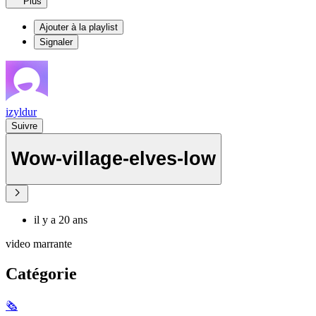
Plus
Ajouter à la playlist
Signaler
izyldur
Suivre
Wow-village-elves-low
il y a 20 ans
video marrante
Catégorie
🗞