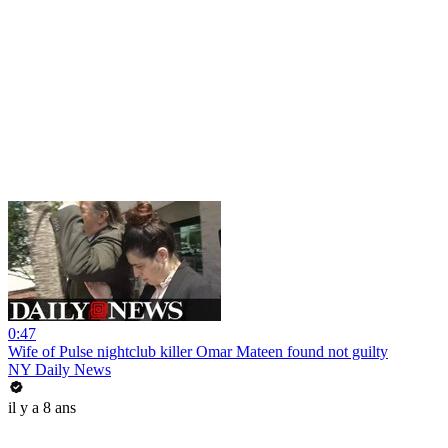
0:47
Wife of Pulse nightclub killer Omar Mateen found not guilty
NY Daily News
il y a 8 ans