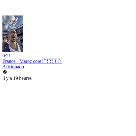
0:21
France - Maroc core 🇫🇷🇲🇦
Aficionado
il y a 19 heures