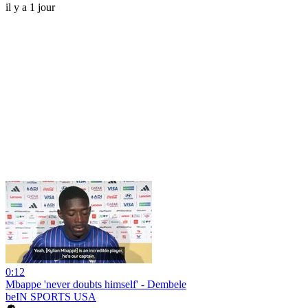
il y a 1 jour
0:12
Mbappe 'never doubts himself' - Dembele
beIN SPORTS USA