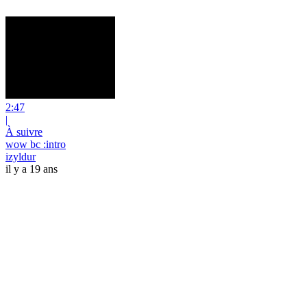
2:47
|
À suivre
wow bc :intro
izyldur
il y a 19 ans