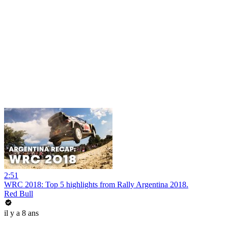
2:51
WRC 2018: Top 5 highlights from Rally Argentina 2018.
Red Bull
il y a 8 ans