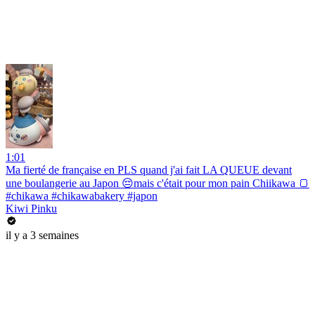
1:01
Ma fierté de française en PLS quand j'ai fait LA QUEUE devant
une boulangerie au Japon 😔mais c'était pour mon pain Chiikawa 🍞
#chikawa #chikawabakery #japon
Kiwi Pinku
il y a 3 semaines