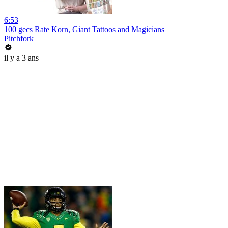
6:53
100 gecs Rate Korn, Giant Tattoos and Magicians
Pitchfork
il y a 3 ans