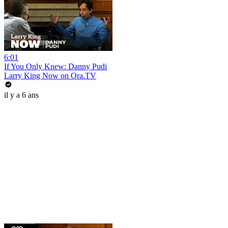
6:01
If You Only Knew: Danny Pudi
Larry King Now on Ora.TV
il y a 6 ans