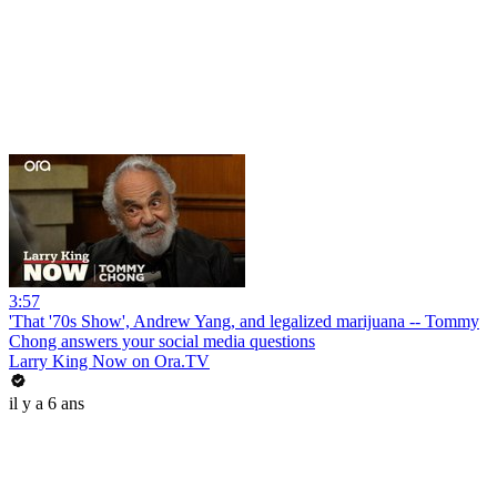
3:57
'That '70s Show', Andrew Yang, and legalized marijuana -- Tommy
Chong answers your social media questions
Larry King Now on Ora.TV
il y a 6 ans