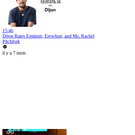
15:46
Dijon Rates Eminem, Erewhon, and Ms. Rachel
Pitchfork
il y a 7 mois