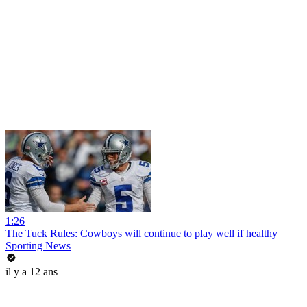
1:26
The Tuck Rules: Cowboys will continue to play well if healthy
Sporting News
il y a 12 ans