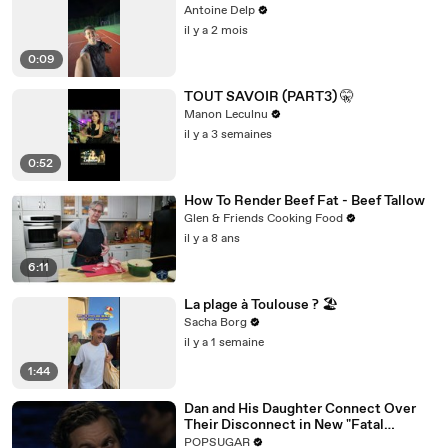
Antoine Delp
il y a 2 mois
0:09
TOUT SAVOIR (PART3) 🤫
Manon Leculnu
il y a 3 semaines
0:52
How To Render Beef Fat - Beef Tallow
Glen & Friends Cooking Food
il y a 8 ans
6:11
La plage à Toulouse ? 🏖️
Sacha Borg
il y a 1 semaine
1:44
Dan and His Daughter Connect Over
Their Disconnect in New "Fatal
Attraction" Exclusive Clip
POPSUGAR