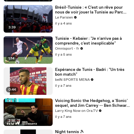
Brésil-Tunisie : « C'est un rêve pour
nous de voir jouer la Tunisie au Parc
des Princes »
Le Parisien
il y a 4 ans
3:39
Tunisie - Kebaier : "Je n'arrive pas à
comprendre, c'est inexplicable"
Omnisport - fr
il y a 5 ans
1:14
Espérance de Tunis - Badri : "Un très
bon match"
beIN SPORTS MENA
il y a 7 ans
0:44
Voicing Sonic the Hedgehog, a 'Sonic'
sequel, and Jim Carrey -- Ben Schwartz
answers your social media questions
Larry King Now on Ora.TV
il y a 7 ans
2:16
Night tennis 🎾