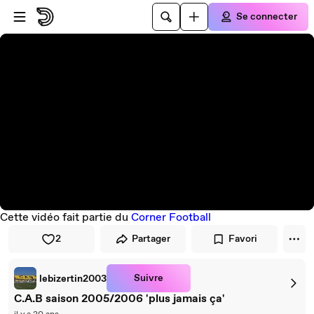
Passer au player
Passer au contenu principal
Se connecter
Cette vidéo fait partie du
Corner Football
2
Partager
Favori
Suivre
lebizertin2003
C.A.B saison 2005/2006 'plus jamais ça'