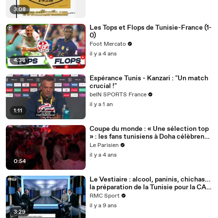
3:08
Les Tops et Flops de Tunisie-France (1-
0)
Foot Mercato
il y a 4 ans
4:38
Espérance Tunis - Kanzari : "Un match
crucial !"
beIN SPORTS France
il y a 1 an
1:11
Coupe du monde : « Une sélection top
» : les fans tunisiens à Doha célèbrent
le nul de leur équipe face au Danemark
Le Parisien
il y a 4 ans
0:54
Le Vestiaire : alcool, paninis, chichas...
la préparation de la Tunisie pour la CAN
2012
RMC Sport
il y a 9 ans
3:29