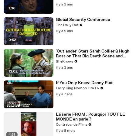
il y a 3 ans
1:36
Global Security Conference
The Daily Dot
il y a 9 ans
0:52
'Outlander' Stars Sarah Collier & Hugh
Ross on That Big Death Scene and
Working with Sam Heughan & Caitríona
SheKnows
Balfe
il y a 3 ans
13:02
If You Only Knew: Danny Pudi
Larry King Now on Ora.TV
il y a 7 ans
6:01
La série FROM : Pourquoi TOUT LE
MONDE en parle ?
Contrebande Films
il y a 8 mois
4:31