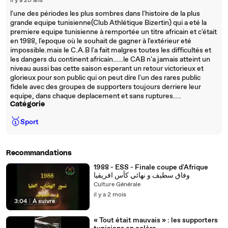
il y a 20 ans
l'une des périodes les plus sombres dans l'histoire de la plus
grande equipe tunisienne(Club Athlétique Bizertin) qui a eté la
premiere equipe tunisienne à remportée un titre africain et c'était
en 1988, l'epoque où le souhait de gagner à l'extérieur eté
impossible.mais le C.A.B l'a fait malgres toutes les difficultés et
les dangers du continent africain.....le CAB n'a jamais atteint un
niveau aussi bas cette saison esperant un retour victorieux et
glorieux pour son public qui on peut dire l'un des rares public
fidele avec des groupes de supporters toujours derriere leur
equipe, dans chaque deplacement et sans ruptures....
Catégorie
🥇
Sport
Recommandations
1988 - ESS - Finale coupe d'Afrique
وفاق سطيف و نهائي كأس افريقيا
Culture Générale
il y a 2 mois
3:04
|
À suivre
« Tout était mauvais » : les supporters