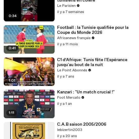
tunisiens en colère
Le Parisien
il y a 7 semaines
0:34
Football : la Tunisie qualifiée pour la
Coupe du Monde 2026
Africanews français
il y a 11 mois
0:41
C1 d’Afrique: Tunis fête l'Espérance
jusqu'au bout de la nuit
Le Point Abonnés
il y a 7 ans
1:01
Kanzari : "Un match crucial !"
Foot Mercato
il y a 1 an
1:11
C.A.B saison 2005/2006
lebizertin2003
il y a 20 ans