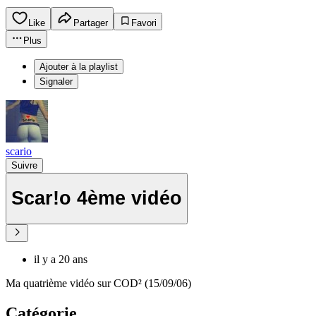
Like
Partager
Favori
Plus
Ajouter à la playlist
Signaler
scario
Suivre
Scar!o 4ème vidéo
il y a 20 ans
Ma quatrième vidéo sur COD² (15/09/06)
Catégorie