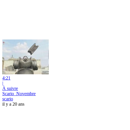
4:21
|
À suivre
Scario_Novembre
scario
il y a 20 ans