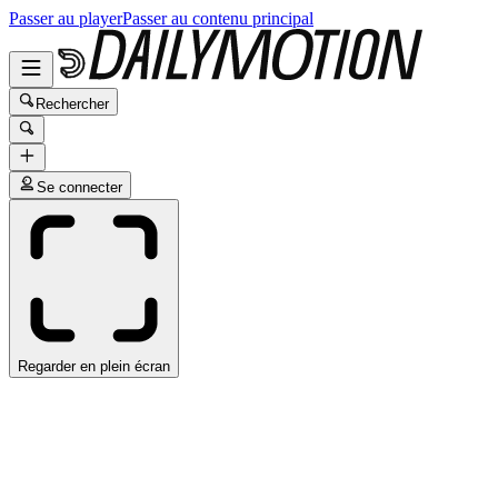
Passer au player
Passer au contenu principal
Rechercher
Se connecter
Regarder en plein écran