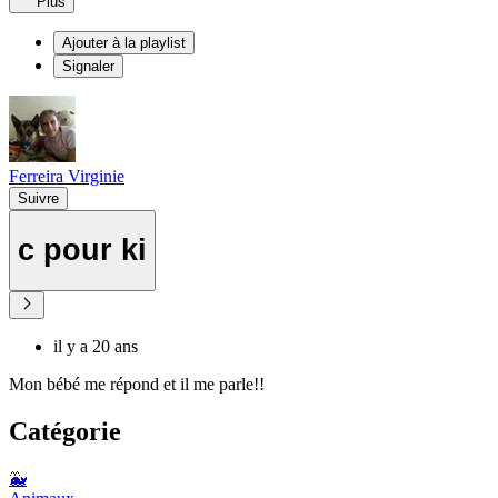
Plus
Ajouter à la playlist
Signaler
Ferreira Virginie
Suivre
c pour ki
il y a 20 ans
Mon bébé me répond et il me parle!!
Catégorie
🐳