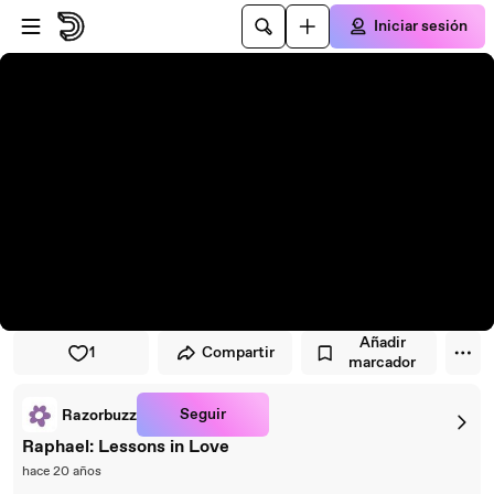
Saltar al reproductor
Saltar al contenido principal
Iniciar sesión
Añadir
1
Compartir
marcador
Seguir
Razorbuzz
Raphael: Lessons in Love
hace 20 años