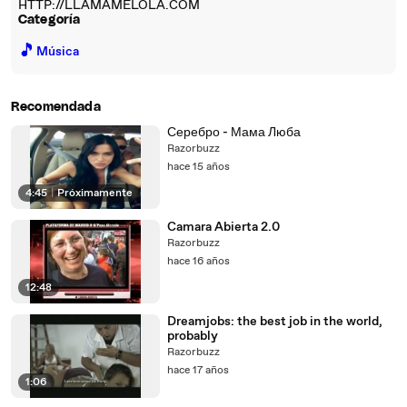
HTTP://LLAMAMELOLA.COM
Categoría
🎵
Música
Recomendada
Серебро - Мама Люба
Razorbuzz
hace 15 años
4:45
|
Próximamente
Camara Abierta 2.0
Razorbuzz
hace 16 años
12:48
Dreamjobs: the best job in the world,
probably
Razorbuzz
hace 17 años
1:06