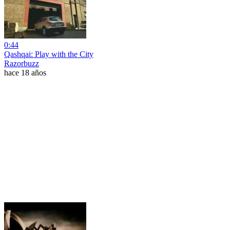
0:44
Qashqai: Play with the City
Razorbuzz
hace 18 años