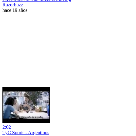
Razorbuzz
hace 19 años
2:02
TyC Sports - Argentinos