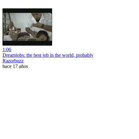
1:06
Dreamjobs: the best job in the world, probably
Razorbuzz
hace 17 años