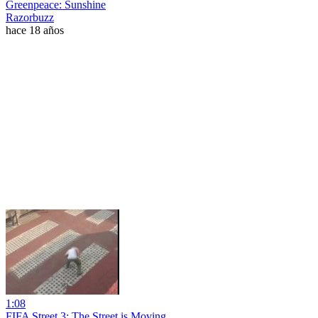
Greenpeace: Sunshine
Razorbuzz
hace 18 años
1:08
FIFA Street 3: The Street is Moving