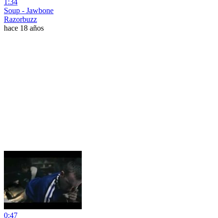
1:34
Soup - Jawbone
Razorbuzz
hace 18 años
0:47