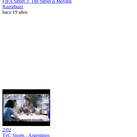
FIFA Street 3: The Street is Moving
Razorbuzz
hace 19 años
2:02
TyC Sports - Argentinos