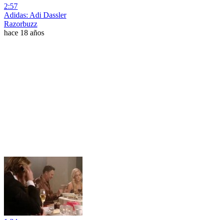
2:57
Adidas: Adi Dassler
Razorbuzz
hace 18 años