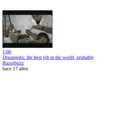
1:06
Dreamjobs: the best job in the world, probably
Razorbuzz
hace 17 años