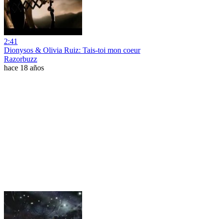
2:41
Dionysos & Olivia Ruiz: Tais-toi mon coeur
Razorbuzz
hace 18 años