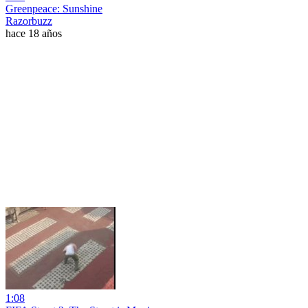
Greenpeace: Sunshine
Razorbuzz
hace 18 años
1:08