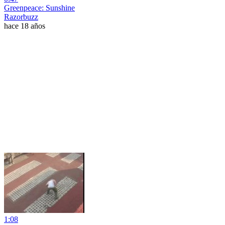
Greenpeace: Sunshine
Razorbuzz
hace 18 años
1:08