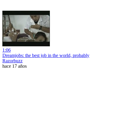
1:06
Dreamjobs: the best job in the world, probably
Razorbuzz
hace 17 años