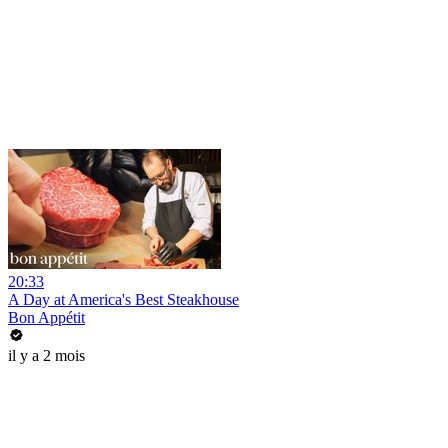
20:33
A Day at America's Best Steakhouse
Bon Appétit
il y a 2 mois