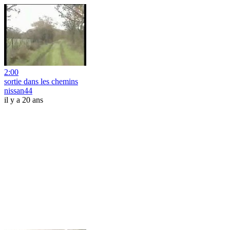
2:00
sortie dans les chemins
nissan44
il y a 20 ans