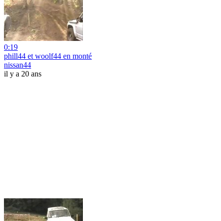
0:19
phill44 et woolf44 en monté
nissan44
il y a 20 ans