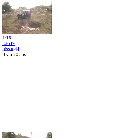
1:16
lolo49
nissan44
il y a 20 ans