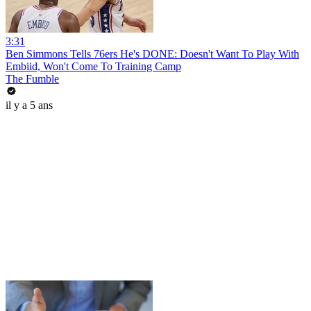
3:31
Ben Simmons Tells 76ers He's DONE: Doesn't Want To Play With
Embiid, Won't Come To Training Camp
The Fumble
il y a 5 ans