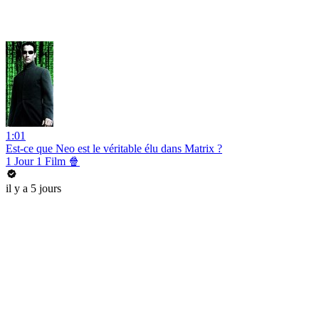
1:01
Est-ce que Neo est le véritable élu dans Matrix ?
1 Jour 1 Film 🍿
il y a 5 jours