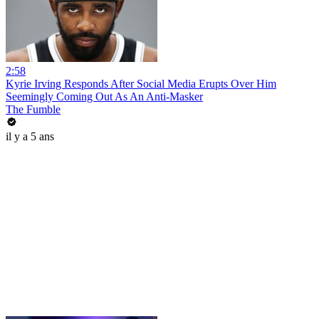
2:58
Kyrie Irving Responds After Social Media Erupts Over Him
Seemingly Coming Out As An Anti-Masker
The Fumble
il y a 5 ans