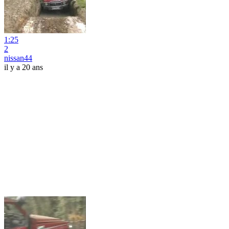
1:25
2
nissan44
il y a 20 ans