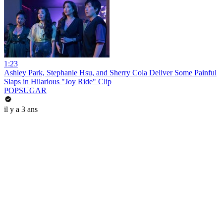
1:23
Ashley Park, Stephanie Hsu, and Sherry Cola Deliver Some Painful
Slaps in Hilarious "Joy Ride" Clip
POPSUGAR
il y a 3 ans