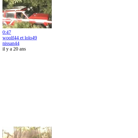
0:47
woolf44 et lolo49
nissan44
il y a 20 ans