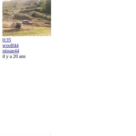
0:35
woolf44
nissan44
il y a 20 ans