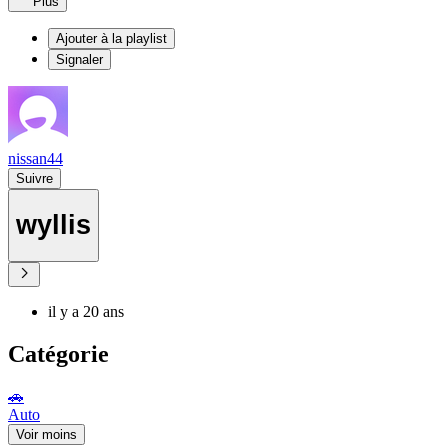
Plus
Ajouter à la playlist
Signaler
nissan44
Suivre
wyllis
il y a 20 ans
Catégorie
🚗
Auto
Voir moins