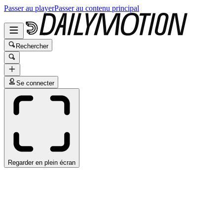
Passer au player
Passer au contenu principal
Rechercher
Se connecter
Regarder en plein écran