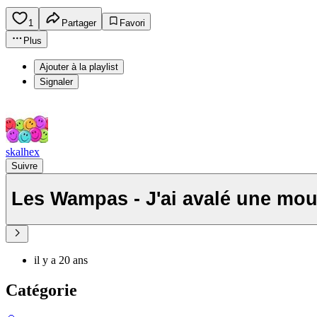
1
Partager
Favori
Plus
Ajouter à la playlist
Signaler
skalhex
Suivre
Les Wampas - J'ai avalé une mo
il y a 20 ans
Catégorie