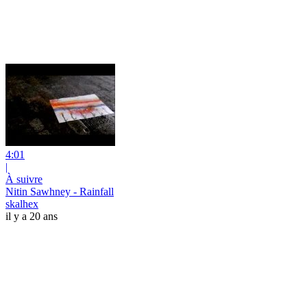
4:01
|
À suivre
Nitin Sawhney - Rainfall
skalhex
il y a 20 ans