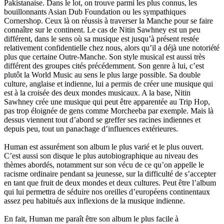
Pakistanaise. Dans le lot, on trouve parmi les plus connus, les
bouillonnants Asian Dub Foundation ou les sympathiques
Cornershop. Ceux là on réussis à traverser la Manche pour se faire
connaître sur le continent. Le cas de Nitin Sawhney est un peu
différent, dans le sens où sa musique est jusqu’à présent restée
relativement confidentielle chez nous, alors qu’il a déjà une notoriété
plus que certaine Outre-Manche. Son style musical est aussi très
différent des groupes cités précédemment. Son genre à lui, c’est
plutôt la World Music au sens le plus large possible. Sa double
culture, anglaise et indienne, lui a permis de créer une musique qui
est à la croisée des deux mondes musicaux. A la base, Nitin
Sawhney crée une musique qui peut être apparentée au Trip Hop,
pas trop éloignée de gens comme Morcheeba par exemple. Mais là
dessus viennent tout d’abord se greffer ses racines indiennes et
depuis peu, tout un panachage d’influences extérieures.
Human est assurément son album le plus varié et le plus ouvert.
C’est aussi son disque le plus autobiographique au niveau des
thèmes abordés, notamment sur son vécu de ce qu’on appelle le
racisme ordinaire pendant sa jeunesse, sur la difficulté de s’accepter
en tant que fruit de deux mondes et deux cultures. Peut être l’album
qui lui permettra de séduire nos oreilles d’européens continentaux
assez peu habitués aux inflexions de la musique indienne.
En fait, Human me paraît être son album le plus facile à