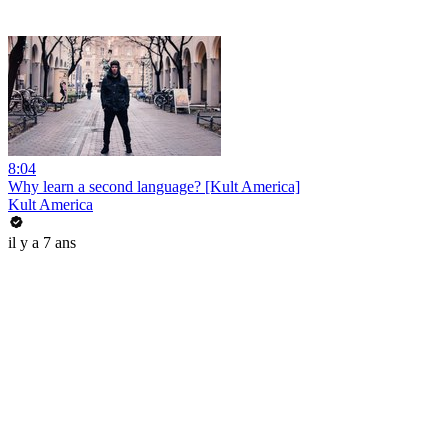
8:04
Why learn a second language? [Kult America]
Kult America
il y a 7 ans