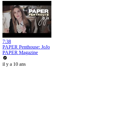
7:38
PAPER Penthouse: JoJo
PAPER Magazine
il y a 10 ans