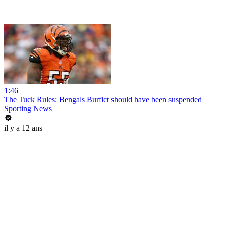
1:46
The Tuck Rules: Bengals Burfict should have been suspended
Sporting News
il y a 12 ans