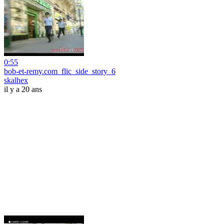
0:55
bob-et-remy.com_flic_side_story_6
skalhex
il y a 20 ans