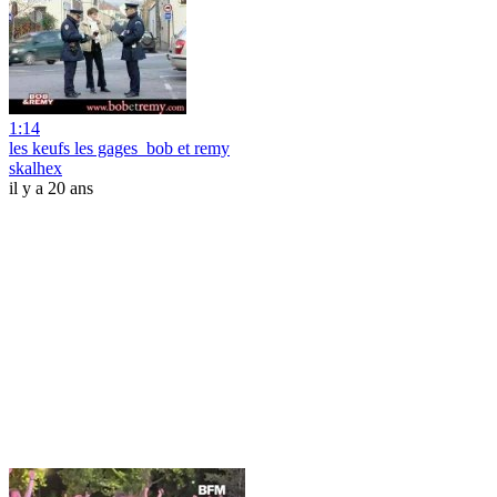
1:14
les keufs les gages_bob et remy
skalhex
il y a 20 ans