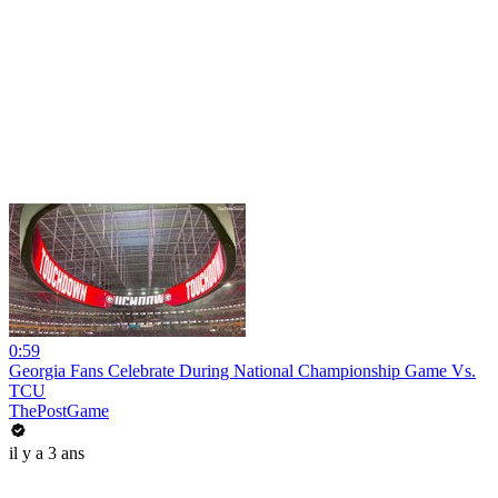
0:59
Georgia Fans Celebrate During National Championship Game Vs.
TCU
ThePostGame
il y a 3 ans