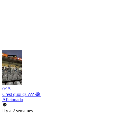
0:15
C’est quoi ça ??? 😂
Aficionado
il y a 2 semaines