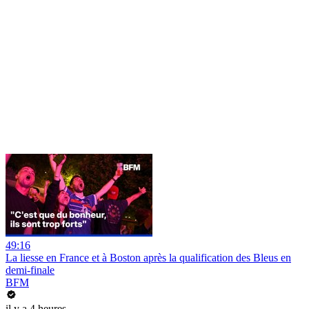
49:16
La liesse en France et à Boston après la qualification des Bleus en
demi-finale
BFM
il y a 4 heures