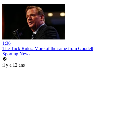
1:36
The Tuck Rules: More of the same from Goodell
Sporting News
il y a 12 ans