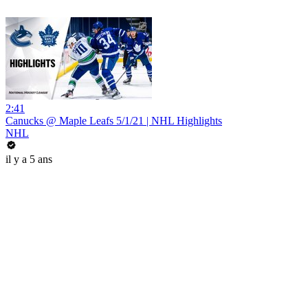
2:41
Canucks @ Maple Leafs 5/1/21 | NHL Highlights
NHL
il y a 5 ans