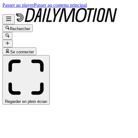
Passer au player
Passer au contenu principal
Rechercher
Se connecter
Regarder en plein écran