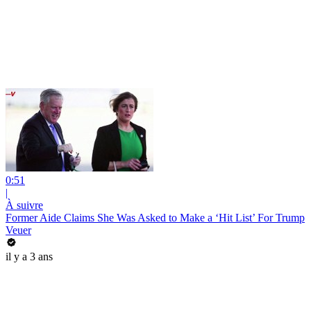
0:51
|
À suivre
Former Aide Claims She Was Asked to Make a ‘Hit List’ For Trump
Veuer
il y a 3 ans