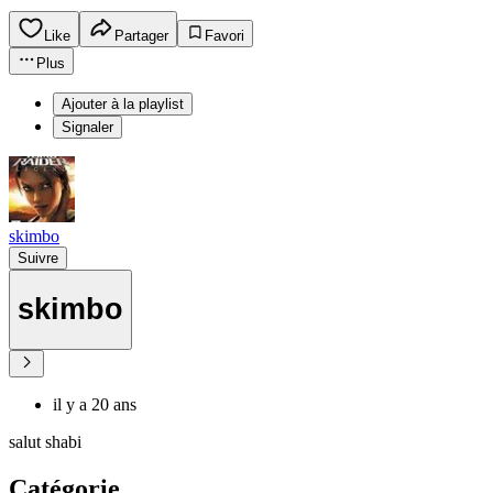
Like
Partager
Favori
Plus
Ajouter à la playlist
Signaler
skimbo
Suivre
skimbo
il y a 20 ans
salut shabi
Catégorie