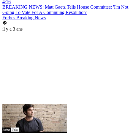
4:16
BREAKING NEWS: Matt Gaetz Tells House Committee: 'I'm Not
Going To Vote For A Continuing Resolution'
Forbes Breaking News
il y a 3 ans