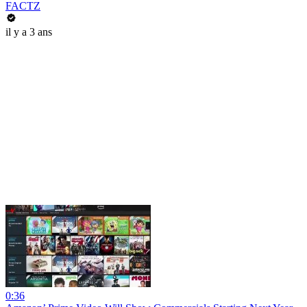
FACTZ
il y a 3 ans
0:36