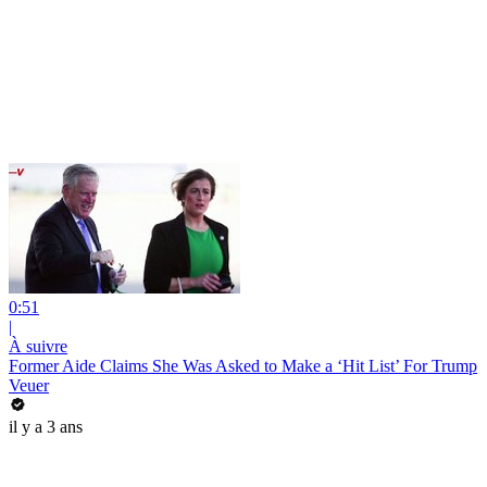
0:51
|
À suivre
Former Aide Claims She Was Asked to Make a ‘Hit List’ For Trump
Veuer
il y a 3 ans