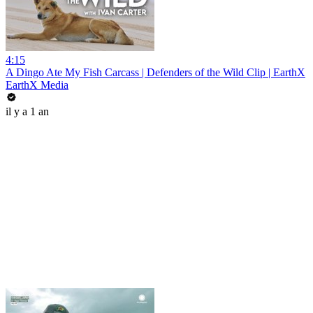
4:15
A Dingo Ate My Fish Carcass | Defenders of the Wild Clip | EarthX
EarthX Media
il y a 1 an