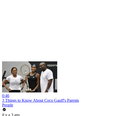
0:46
3 Things to Know About Coco Gauff's Parents
People
il y a 3 ans