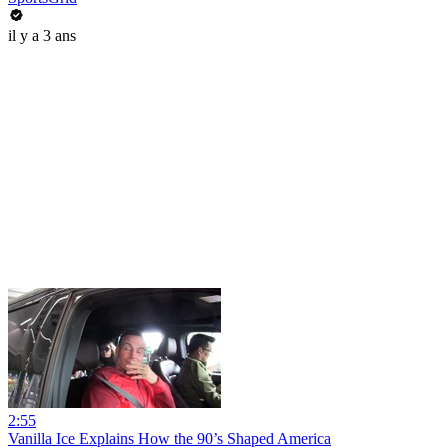
il y a 3 ans
2:55
Vanilla Ice Explains How the 90’s Shaped America