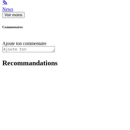
🗞
News
Voir moins
Commentaires
Ajoute ton commentaire
Recommandations