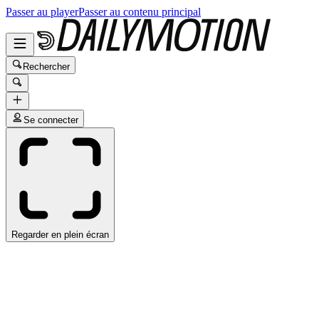
Passer au player
Passer au contenu principal
Rechercher
Se connecter
Regarder en plein écran