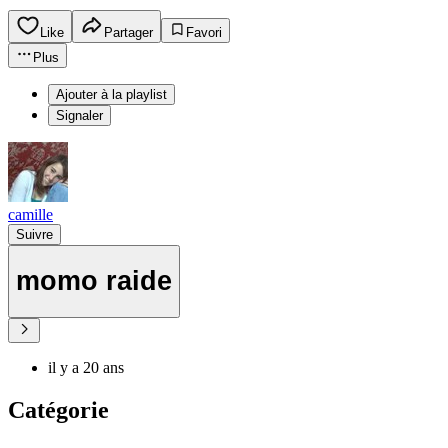
Like
Partager
Favori
Plus
Ajouter à la playlist
Signaler
camille
Suivre
momo raide
il y a 20 ans
Catégorie