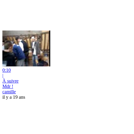
0:10
|
À suivre
Mdr !
camille
il y a 19 ans