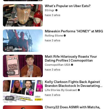
What's Popular on Uber Eats?
Stringr
hace 3 años
1:00
Måneskin Performs "HONEY" at MSG
Rolling Stone
hace 3 años
2:50
Matt Rife Hilariously Roasts Your
Dating Profiles | Cosmopolitan
Cosmopolitan USA
hace 3 años
12:13
Kelly Clarkson Fights Back Against
Brandon Blackstock In Devastating
Divorce Battle
Life Stories By Goalcast
hace 3 años
7:01
Chxrry22 Does ASMR with Matcha,