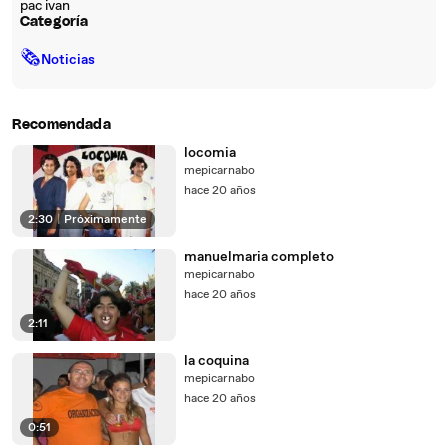
pac ivan
Categoría
🗞
Noticias
Recomendada
locomia
mepicarnabo
hace 20 años
2:30
|
Próximamente
manuelmaria completo
mepicarnabo
hace 20 años
2:11
la coquina
mepicarnabo
hace 20 años
0:51