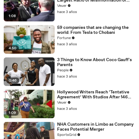
Largest Ratio of Misinformation or
Disinformation’ Amongst All Social
Veuer
Media Platforms
hace 3 años
1:08
59 companies that are changing the
world: From Tesla to Chobani
Fortune
hace 3 años
4:50
3 Things to Know About Coco Gauff's
Parents
People
hace 3 años
0:46
Hollywood Writers Reach ‘Tentative
Agreement’ With Studios After 146
Day Strike
Veuer
hace 3 años
1:09
NHA Customers in Limbo as Company
Faces Potential Merger
SportsGrid