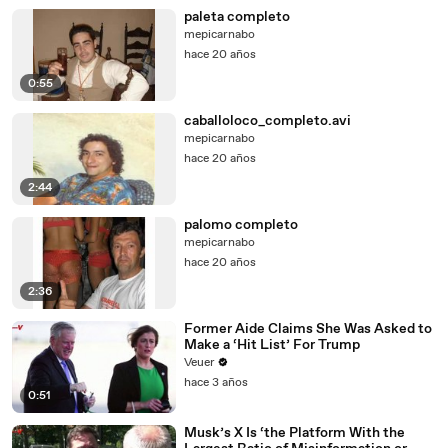
paleta completo
mepicarnabo
hace 20 años
0:55
caballoloco_completo.avi
mepicarnabo
hace 20 años
2:44
palomo completo
mepicarnabo
hace 20 años
2:36
Former Aide Claims She Was Asked to
Make a ‘Hit List’ For Trump
Veuer
hace 3 años
0:51
Musk’s X Is ‘the Platform With the