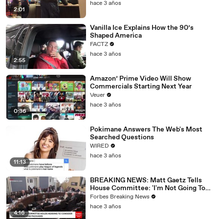
hace 3 años
2:01
Vanilla Ice Explains How the 90’s
Shaped America
FACTZ
hace 3 años
2:55
Amazon’ Prime Video Will Show
Commercials Starting Next Year
Veuer
hace 3 años
0:36
Pokimane Answers The Web's Most
Searched Questions
WIRED
hace 3 años
11:13
BREAKING NEWS: Matt Gaetz Tells
House Committee: 'I'm Not Going To
Vote For A Continuing Resolution'
Forbes Breaking News
hace 3 años
4:16