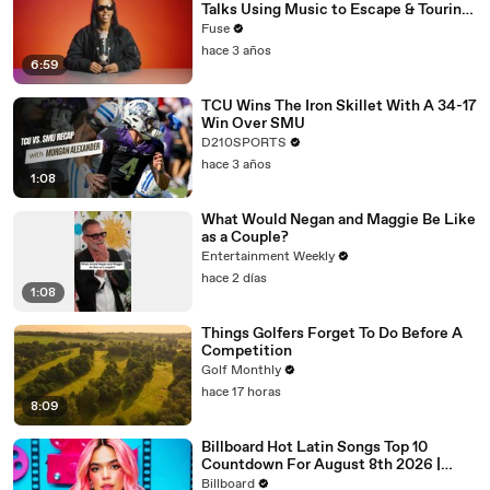
Talks Using Music to Escape & Touring
with The Weeknd
Fuse
hace 3 años
6:59
TCU Wins The Iron Skillet With A 34-17
Win Over SMU
D210SPORTS
hace 3 años
1:08
What Would Negan and Maggie Be Like
as a Couple?
Entertainment Weekly
hace 2 días
1:08
Things Golfers Forget To Do Before A
Competition
Golf Monthly
hace 17 horas
8:09
Billboard Hot Latin Songs Top 10
Countdown For August 8th 2026 |
Billboard Latin
Billboard