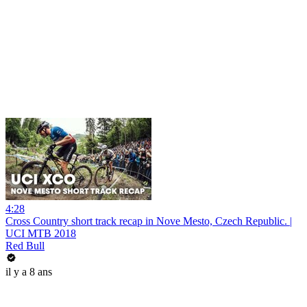
4:28
Cross Country short track recap in Nove Mesto, Czech Republic. |
UCI MTB 2018
Red Bull
il y a 8 ans