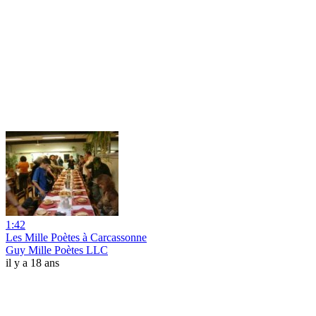
1:42
Les Mille Poètes à Carcassonne
Guy Mille Poètes LLC
il y a 18 ans