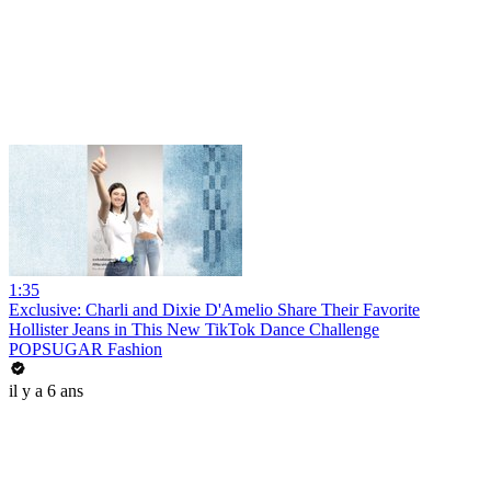
1:35
Exclusive: Charli and Dixie D'Amelio Share Their Favorite
Hollister Jeans in This New TikTok Dance Challenge
POPSUGAR Fashion
il y a 6 ans