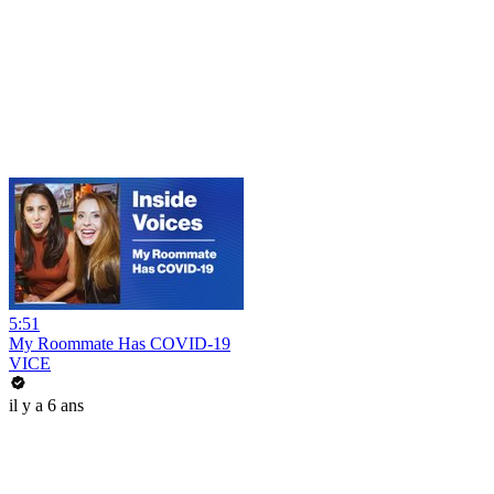
5:51
My Roommate Has COVID-19
VICE
il y a 6 ans