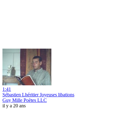
1:41
Sébastien Lhéritier Joyeuses libations
Guy Mille Poètes LLC
il y a 20 ans