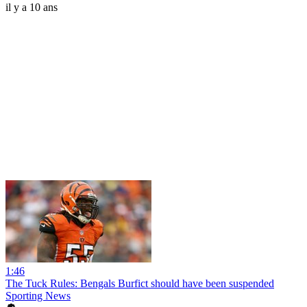
il y a 10 ans
1:46
The Tuck Rules: Bengals Burfict should have been suspended
Sporting News