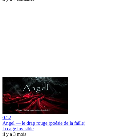
0:52
Angel — le drap rouge (poésie de la faille)
la cage invisible
il y a 3 mois