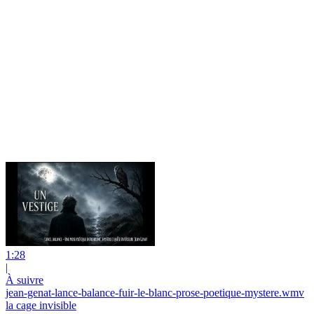
1:28
|
À suivre
jean-genat-lance-balance-fuir-le-blanc-prose-poetique-mystere.wmv
la cage invisible