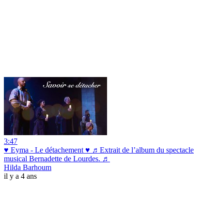
3:47
♥ Eyma - Le détachement ♥ ♬Extrait de l’album du spectacle
musical Bernadette de Lourdes. ♬
Hilda Barhoum
il y a 4 ans