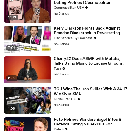
Dating Profiles | Cosmopolitan
Cosmopolitan USA
há 3 anos
12:13
Kelly Clarkson Fights Back Against
Brandon Blackstock In Devastating
Divorce Battle
Life Stories By Goalcast
há 3 anos
7:01
Chxrry22 Does ASMR with Matcha,
Talks Using Music to Escape & Touring
with The Weeknd
Fuse
há 3 anos
6:59
TCU Wins The Iron Skillet With A 34-17
Win Over SMU
D210SPORTS
há 3 anos
1:08
Pete Holmes Slanders Bagel Bites &
Defends Eating Sauerkraut For
Breakfast
Delish