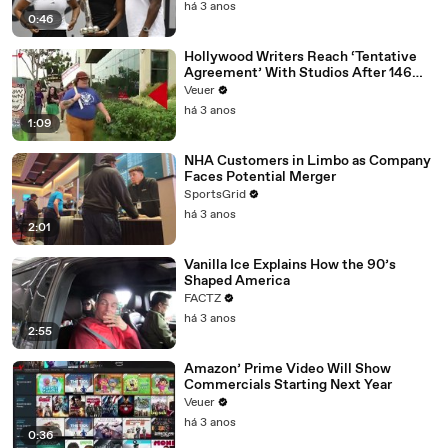
há 3 anos
0:46
Hollywood Writers Reach ‘Tentative
Agreement’ With Studios After 146
Day Strike
Veuer
há 3 anos
1:09
NHA Customers in Limbo as Company
Faces Potential Merger
SportsGrid
há 3 anos
2:01
Vanilla Ice Explains How the 90’s
Shaped America
FACTZ
há 3 anos
2:55
Amazon’ Prime Video Will Show
Commercials Starting Next Year
Veuer
há 3 anos
0:36