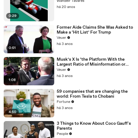
Wandeir Tavares
há 20 anos
0:29
Former Aide Claims She Was Asked to
Make a ‘Hit List’ For Trump
Veuer
há 3 anos
0:51
Musk’s X Is ‘the Platform With the
Largest Ratio of Misinformation or
Disinformation’ Amongst All Social
Veuer
Media Platforms
há 3 anos
1:08
59 companies that are changing the
world: From Tesla to Chobani
Fortune
há 3 anos
4:50
3 Things to Know About Coco Gauff's
Parents
People