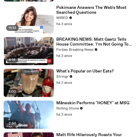
Pokimane Answers The Web's Most
Searched Questions
WIRED
há 3 anos
11:13
BREAKING NEWS: Matt Gaetz Tells
House Committee: 'I'm Not Going To
Vote For A Continuing Resolution'
Forbes Breaking News
há 3 anos
4:16
What's Popular on Uber Eats?
Stringr
há 3 anos
1:00
Måneskin Performs "HONEY" at MSG
Rolling Stone
há 3 anos
2:50
Matt Rife Hilariously Roasts Your