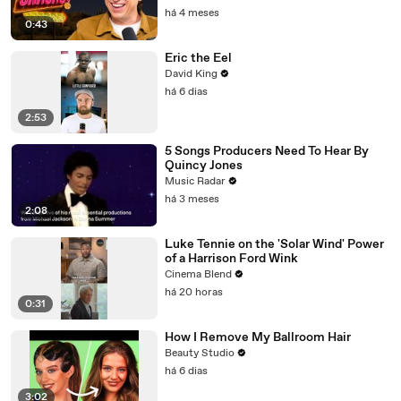
há 4 meses
0:43
Eric the Eel
David King
há 6 dias
2:53
5 Songs Producers Need To Hear By
Quincy Jones
Music Radar
há 3 meses
2:08
Luke Tennie on the 'Solar Wind' Power
of a Harrison Ford Wink
Cinema Blend
há 20 horas
0:31
How I Remove My Ballroom Hair
Beauty Studio
há 6 dias
3:02