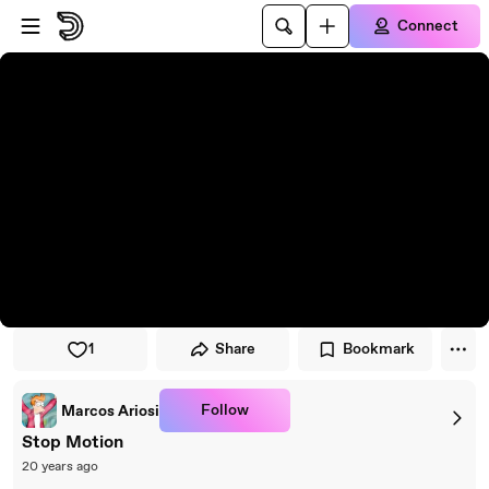
Skip to player
Skip to main content
Connect
1
Share
Bookmark
Follow
Marcos Ariosi
Stop Motion
20 years ago