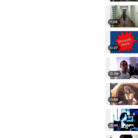
1:06
0:27
0:36
0:56
0:48