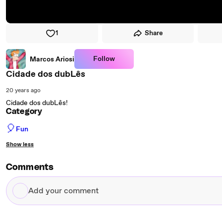
1
Share
Follow
Marcos Ariosi
Cidade dos dubLês
20 years ago
Cidade dos dubLês!
Category
🎈
Fun
Show less
Comments
Add
your
comment