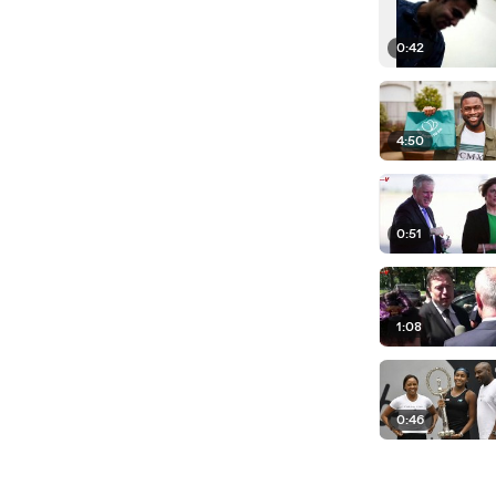
0:42
4:50
0:51
1:08
0:46