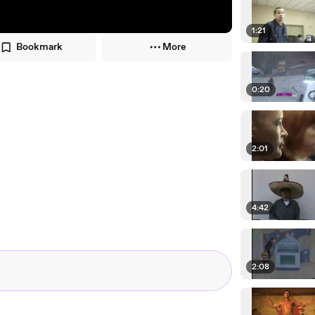
1:21
Bookmark
More
0:20
2:01
4:42
2:08