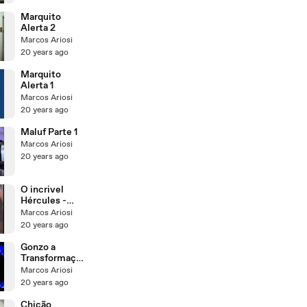
Marquito
Alerta 2
Marcos Ariosi
20 years ago
Marquito
Alerta 1
Marcos Ariosi
20 years ago
Maluf Parte 1
Marcos Ariosi
20 years ago
O incrivel
Hércules -
Redublagem
Marcos Ariosi
20 years ago
Gonzo a
Transformaçã
o
Marcos Ariosi
20 years ago
Chicão