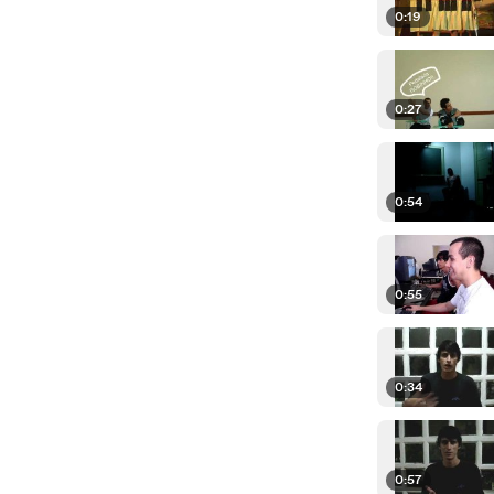
0:19
0:27
0:54
0:55
0:34
0:57