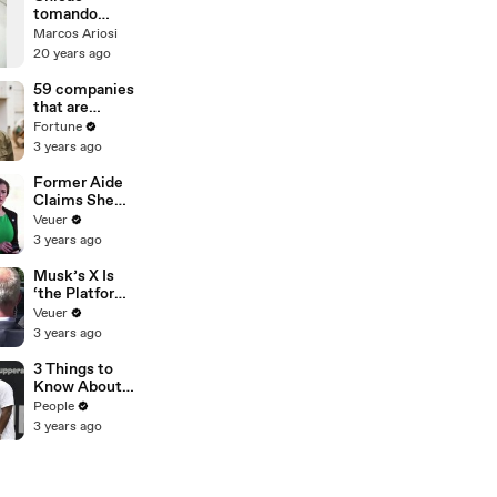
tomando
choque
Marcos Ariosi
20 years ago
59 companies
that are
changing the
Fortune
world: From
3 years ago
Tesla to
Chobani
Former Aide
Claims She
Was Asked to
Veuer
Make a ‘Hit
3 years ago
List’ For
Trump
Musk’s X Is
‘the Platform
With the
Veuer
Largest Ratio
3 years ago
of
Misinformatio
3 Things to
n or
Know About
Disinformatio
Coco Gauff's
People
n’ Amongst
Parents
3 years ago
All Social
Media
Platforms