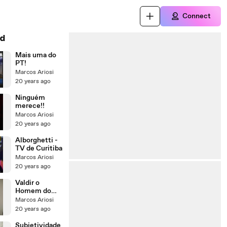
Connect
d
Mais uma do
PT!
Marcos Ariosi
20 years ago
Ninguém
merece!!
Marcos Ariosi
20 years ago
Alborghetti -
TV de Curitiba
Marcos Ariosi
20 years ago
Valdir o
Homem do
Cachorro
Marcos Ariosi
Quente
20 years ago
Subjetividade