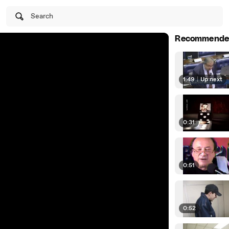
Search
Recommende
1:49
|
Up next
0:31
0:51
0:52