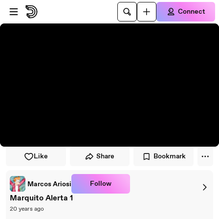
Skip to player
Skip to main content
Connect
Like
Share
Bookmark
Follow
Marcos Ariosi
Marquito Alerta 1
20 years ago