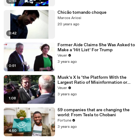
0:48
Chicão tomando choque
Marcos Ariosi
20 years ago
0:42
Former Aide Claims She Was Asked to
Make a ‘Hit List’ For Trump
Veuer
3 years ago
0:51
Musk’s X Is ‘the Platform With the
Largest Ratio of Misinformation or
Disinformation’ Amongst All Social
Veuer
Media Platforms
3 years ago
1:08
59 companies that are changing the
world: From Tesla to Chobani
Fortune
3 years ago
4:50