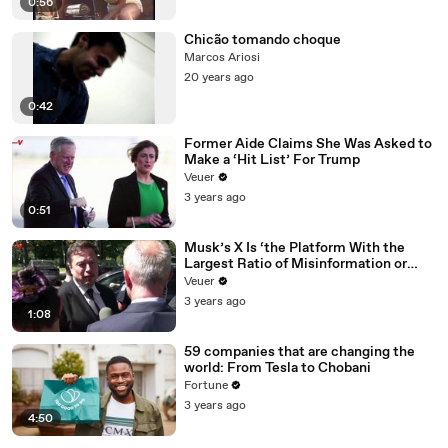
0:56
Chicão tomando choque
Marcos Ariosi
20 years ago
0:42
Former Aide Claims She Was Asked to
Make a ‘Hit List’ For Trump
Veuer
3 years ago
0:51
Musk’s X Is ‘the Platform With the
Largest Ratio of Misinformation or
Disinformation’ Amongst All Social
Veuer
Media Platforms
3 years ago
1:08
59 companies that are changing the
world: From Tesla to Chobani
Fortune
3 years ago
4:50