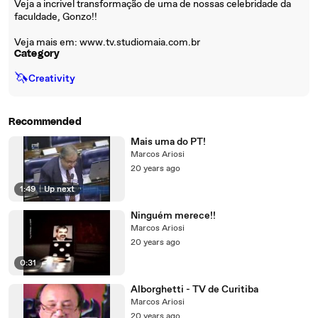
Veja a incrivel transformação de uma de nossas celebridade da
faculdade, Gonzo!!
Veja mais em: www.tv.studiomaia.com.br
Category
🦄
Creativity
Recommended
Mais uma do PT!
Marcos Ariosi
20 years ago
1:49
|
Up next
Ninguém merece!!
Marcos Ariosi
20 years ago
0:31
Alborghetti - TV de Curitiba
Marcos Ariosi
20 years ago