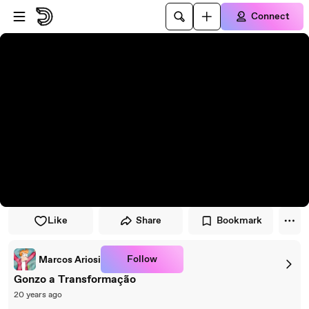
Skip to player
Skip to main content
Connect
Like
Share
Bookmark
Follow
Marcos Ariosi
Gonzo a Transformação
20 years ago