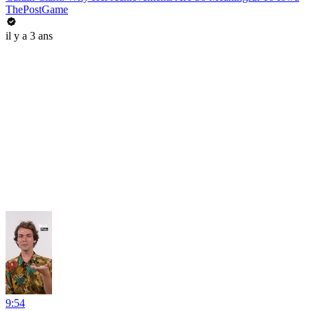
ThePostGame
il y a 3 ans
9:54