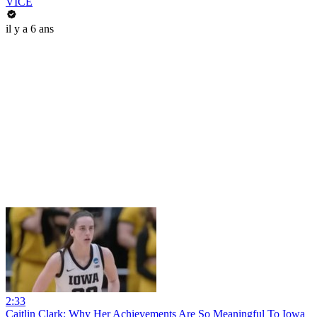
VICE
il y a 6 ans
2:33
Caitlin Clark: Why Her Achievements Are So Meaningful To Iowa