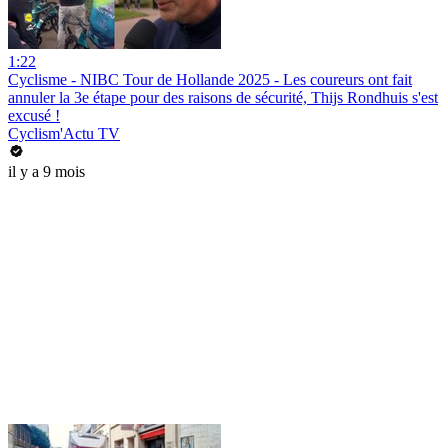
1:22
Cyclisme - NIBC Tour de Hollande 2025 - Les coureurs ont fait
annuler la 3e étape pour des raisons de sécurité, Thijs Rondhuis s'est
excusé !
Cyclism'Actu TV
il y a 9 mois