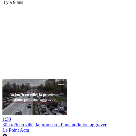
il y a 9 ans
1:30
30 km/h en ville, la promesse d’une pollution aggravée
Le Point Actu