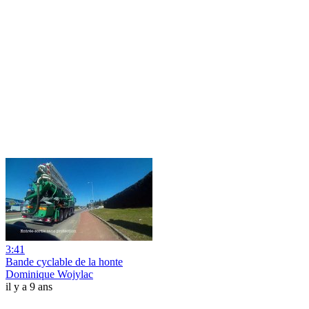
3:41
Bande cyclable de la honte
Dominique Wojylac
il y a 9 ans