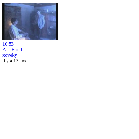
10:53
Air_Froid
xoveky
il y a 17 ans