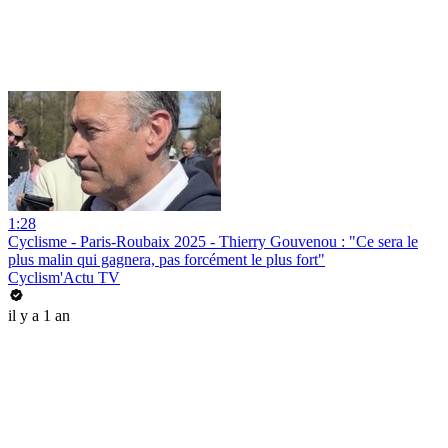
1:28
Cyclisme - Paris-Roubaix 2025 - Thierry Gouvenou : "Ce sera le
plus malin qui gagnera, pas forcément le plus fort"
Cyclism'Actu TV
il y a 1 an