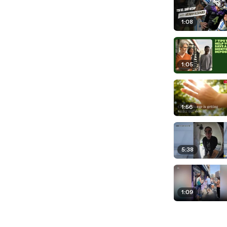
1:08
1:05
1:56
5:38
1:09