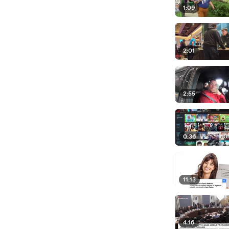
1:09
2:01
2:55
0:36
11:13
4:16