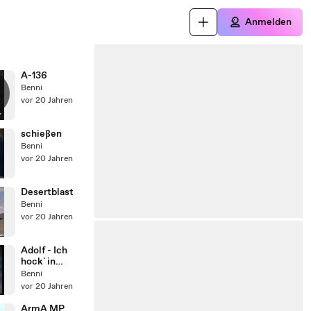
Anmelden
A-136
Benni
vor 20 Jahren
schießen
Benni
vor 20 Jahren
Desertblast
Benni
vor 20 Jahren
Adolf - Ich
hock` in
meinem
Benni
Bonker
vor 20 Jahren
ArmA MP