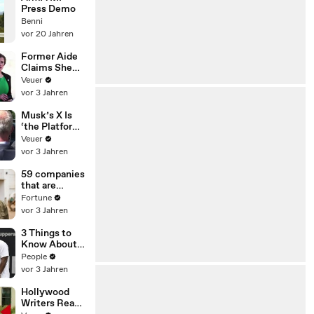
Press Demo
Benni
vor 20 Jahren
Former Aide
Claims She
Was Asked to
Veuer
Make a ‘Hit
vor 3 Jahren
List’ For
Trump
Musk’s X Is
‘the Platform
With the
Veuer
Largest Ratio
vor 3 Jahren
of
Misinformatio
59 companies
n or
that are
Disinformatio
changing the
Fortune
n’ Amongst
world: From
vor 3 Jahren
All Social
Tesla to
Media
Chobani
3 Things to
Platforms
Know About
Coco Gauff's
People
Parents
vor 3 Jahren
Hollywood
Writers Reach