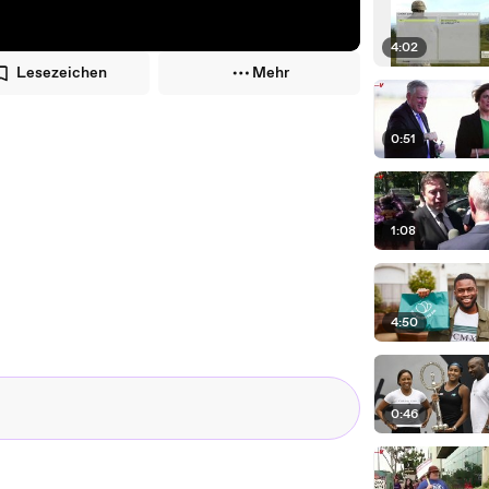
4:02
Lesezeichen
Mehr
0:51
1:08
4:50
0:46