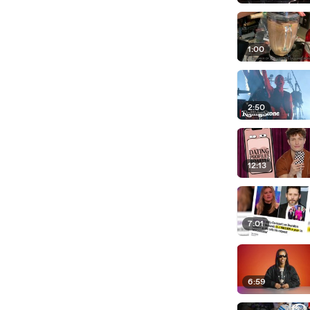
1:00
2:50
12:13
7:01
6:59