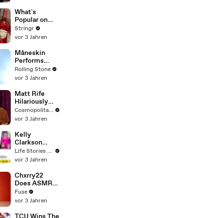
Committee:
'I'm Not Going
What's
To Vote For A
Popular on
Continuing
Uber Eats?
Stringr
Resolution'
vor 3 Jahren
Måneskin
Performs
"HONEY" at
Rolling Stone
MSG
vor 3 Jahren
Matt Rife
Hilariously
Roasts Your
Cosmopolitan USA
Dating
vor 3 Jahren
Profiles |
Cosmopolitan
Kelly
Clarkson
Fights Back
Life Stories By Goalcast
Against
vor 3 Jahren
Brandon
Blackstock In
Chxrry22
Devastating
Does ASMR
Divorce
with Matcha,
Fuse
Battle
Talks Using
vor 3 Jahren
Music to
Escape &
TCU Wins The