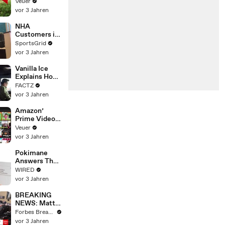
‘Tentative
Veuer
Agreement’
vor 3 Jahren
With Studios
After 146 Day
NHA
Strike
Customers in
Limbo as
SportsGrid
Company
vor 3 Jahren
Faces
Potential
Vanilla Ice
Merger
Explains How
the 90’s
FACTZ
Shaped
vor 3 Jahren
America
Amazon’
Prime Video
Will Show
Veuer
Commercials
vor 3 Jahren
Starting Next
Year
Pokimane
Answers The
Web's Most
WIRED
Searched
vor 3 Jahren
Questions
BREAKING
NEWS: Matt
Gaetz Tells
Forbes Breaking News
House
vor 3 Jahren