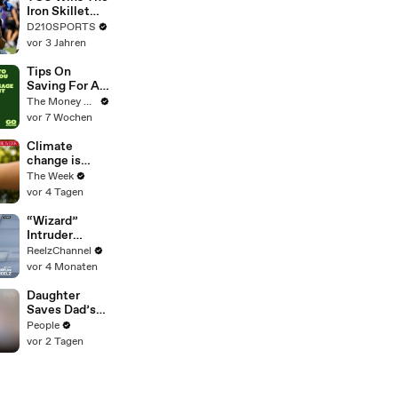
Touring with
Iron Skillet
The Weeknd
With A 34-17
D210SPORTS
Win Over
vor 3 Jahren
SMU
Tips On
Saving For A
Mortgage
The Money Edit
Deposit
vor 7 Wochen
Climate
change is
getting under
The Week
our skin
vor 4 Tagen
“Wizard”
Intruder
Breaks Into
ReelzChannel
Home &
vor 4 Monaten
Stopped with
Shovel
Daughter
Saves Dad’s
Beloved
People
Business on
vor 2 Tagen
the Brink of
Closing. Now
There’s an
Hours-Long