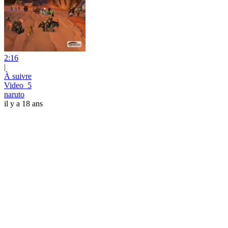
2:16
|
À suivre
Video_5
naruto
il y a 18 ans