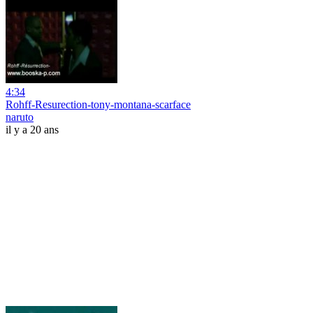
4:34
Rohff-Resurection-tony-montana-scarface
naruto
il y a 20 ans