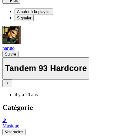
Plus
Ajouter à la playlist
Signaler
naruto
Suivre
Tandem 93 Hardcore
il y a 20 ans
Catégorie
🎵
Musique
Voir moins