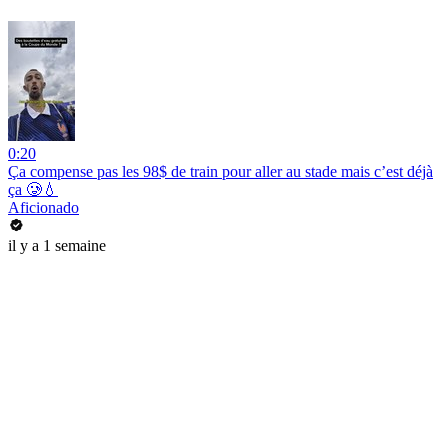
0:20
Ça compense pas les 98$ de train pour aller au stade mais c’est déjà
ça 🥲💧
Aficionado
il y a 1 semaine