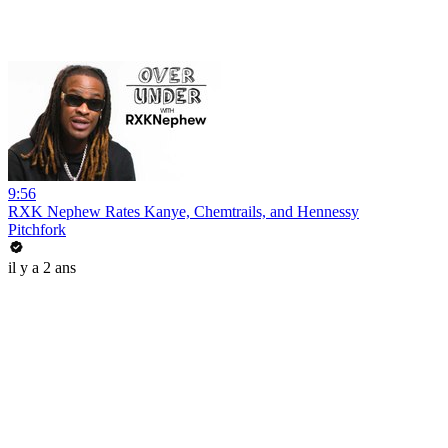
9:56
RXK Nephew Rates Kanye, Chemtrails, and Hennessy
Pitchfork
il y a 2 ans