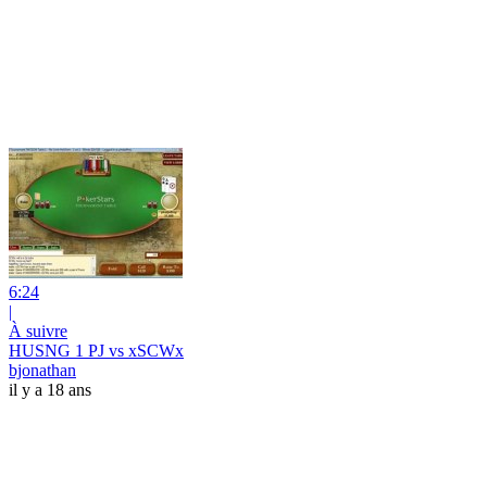
6:24
|
À suivre
HUSNG 1 PJ vs xSCWx
bjonathan
il y a 18 ans