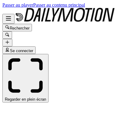
Passer au player
Passer au contenu principal
Rechercher
Se connecter
Regarder en plein écran