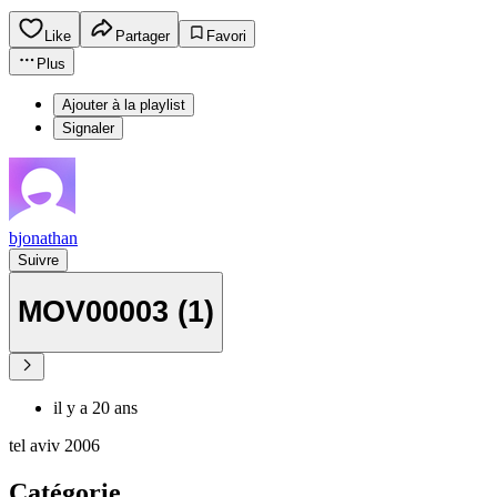
Like
Partager
Favori
Plus
Ajouter à la playlist
Signaler
bjonathan
Suivre
MOV00003 (1)
il y a 20 ans
tel aviv 2006
Catégorie