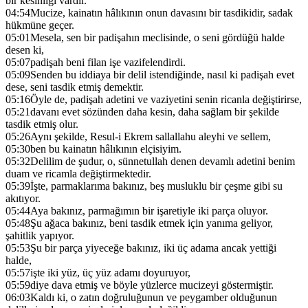
bir kesinliği vardır.
04:54
Mucize, kainatın hâlıkının onun davasını bir tasdikidir, sadak
hükmüne geçer.
05:01
Mesela, sen bir padişahın meclisinde, o seni gördüğü halde
desen ki,
05:07
padişah beni filan işe vazifelendirdi.
05:09
Senden bu iddiaya bir delil istendiğinde, nasıl ki padişah evet
dese, seni tasdik etmiş demektir.
05:16
Öyle de, padişah adetini ve vaziyetini senin ricanla değiştirirse,
05:21
davanı evet sözünden daha kesin, daha sağlam bir şekilde
tasdik etmiş olur.
05:26
Aynı şekilde, Resul-i Ekrem sallallahu aleyhi ve sellem,
05:30
ben bu kainatın hâlıkının elçisiyim.
05:32
Delilim de şudur, o, sünnetullah denen devamlı adetini benim
duam ve ricamla değiştirmektedir.
05:39
İşte, parmaklarıma bakınız, beş musluklu bir çeşme gibi su
akıtıyor.
05:44
Aya bakınız, parmağımın bir işaretiyle iki parça oluyor.
05:48
Şu ağaca bakınız, beni tasdik etmek için yanıma geliyor,
şahitlik yapıyor.
05:53
Şu bir parça yiyeceğe bakınız, iki üç adama ancak yettiği
halde,
05:57
işte iki yüz, üç yüz adamı doyuruyor,
05:59
diye dava etmiş ve böyle yüzlerce mucizeyi göstermiştir.
06:03
Kaldı ki, o zatın doğruluğunun ve peygamber olduğunun