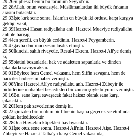
29:26
Şüphesiz benim bu torunum Seyyid'dir.
29:28
Allah, onun vasıtasıyla, Müslümanlardan iki büyük fırkanın
arasını bulacaktır.
29:33
İşte kırk sene sonra, İslam'ın en büyük iki ordusu karşı karşıya
geldiği vakit,
29:39
Hazret-i Hasan radiyallahu anh, Hazret-i Muaviye radiyallahu
anh ile barışıp,
29:44
en şerefli, en büyük ceddinin, Hazret-i Peygamberin,
29:47
gayba dair mucizesini tasdik etmiştir.
29:50
İkincisi, sahih rivayetle, Resul-i Ekrem, Hazret-i Ali'ye demiş
ki,
29:55
biatini bozanlarla, hak ve adaletten sapanlarla ve dinden
çıkanlarla savaşacaksın.
30:01
Böylece hem Cemel vakasını, hem Sıffin savaşını, hem de
hariciler hadisesini haber vermiştir.
30:08
Yine Hazret-i Ali'ye radiyallahu anh, Hazret-i Zübeyir ile
birbirlerine muhabbet besledikleri bir zaman şöyle buyurur vermiştir.
30:16
Bu, sana karşı savaşacak fakat haksız olarak sana karşı
çıkacaktır.
30:20
Hem pak zevcelerine demiş ki,
30:22
içinizden biri mühim bir fitnenin başına geçecek ve etrafında
çokları katledilecektir.
30:28
Ona Hav-ebin köpekleri havlayacaktır.
30:31
İşte otuz sene sonra, Hazret-i Ali'nin, Hazret-i Aişe, Hazret-i
Zübeyir ve Hazret-i Talha'ya karşı Cemel vakasında,