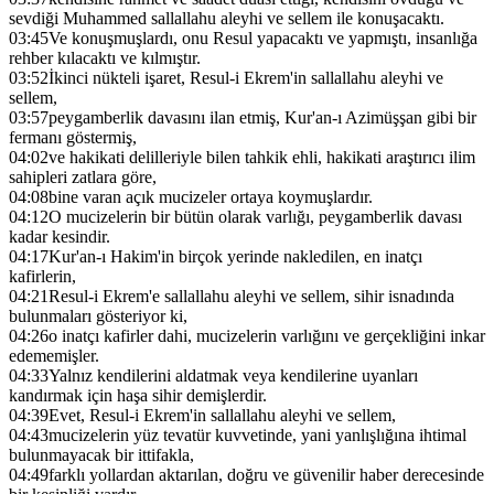
sevdiği Muhammed sallallahu aleyhi ve sellem ile konuşacaktı.
03:45
Ve konuşmuşlardı, onu Resul yapacaktı ve yapmıştı, insanlığa
rehber kılacaktı ve kılmıştır.
03:52
İkinci nükteli işaret, Resul-i Ekrem'in sallallahu aleyhi ve
sellem,
03:57
peygamberlik davasını ilan etmiş, Kur'an-ı Azimüşşan gibi bir
fermanı göstermiş,
04:02
ve hakikati delilleriyle bilen tahkik ehli, hakikati araştırıcı ilim
sahipleri zatlara göre,
04:08
bine varan açık mucizeler ortaya koymuşlardır.
04:12
O mucizelerin bir bütün olarak varlığı, peygamberlik davası
kadar kesindir.
04:17
Kur'an-ı Hakim'in birçok yerinde nakledilen, en inatçı
kafirlerin,
04:21
Resul-i Ekrem'e sallallahu aleyhi ve sellem, sihir isnadında
bulunmaları gösteriyor ki,
04:26
o inatçı kafirler dahi, mucizelerin varlığını ve gerçekliğini inkar
edememişler.
04:33
Yalnız kendilerini aldatmak veya kendilerine uyanları
kandırmak için haşa sihir demişlerdir.
04:39
Evet, Resul-i Ekrem'in sallallahu aleyhi ve sellem,
04:43
mucizelerin yüz tevatür kuvvetinde, yani yanlışlığına ihtimal
bulunmayacak bir ittifakla,
04:49
farklı yollardan aktarılan, doğru ve güvenilir haber derecesinde