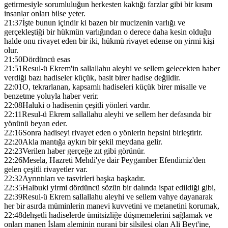
getirmesiyle sorumluluğun herkesten kaktığı farzlar gibi bir kısım
insanlar onları bilse yeter.
21:37
İşte bunun içindir ki bazen bir mucizenin varlığı ve
gerçekleştiği bir hükmün varlığından o derece daha kesin olduğu
halde onu rivayet eden bir iki, hükmü rivayet edense on yirmi kişi
olur.
21:50
Dördüncü esas
21:51
Resul-ü Ekrem'in sallallahu aleyhi ve sellem gelecekten haber
verdiği bazı hadiseler küçük, basit birer hadise değildir.
22:01
O, tekrarlanan, kapsamlı hadiseleri küçük birer misalle ve
benzetme yoluyla haber verir.
22:08
Haluki o hadisenin çeşitli yönleri vardır.
22:11
Resul-ü Ekrem sallallahu aleyhi ve sellem her defasında bir
yönünü beyan eder.
22:16
Sonra hadiseyi rivayet eden o yönlerin hepsini birleştirir.
22:20
Akla mantığa aykırı bir şekil meydana gelir.
22:23
Verilen haber gerçeğe zıt gibi görünür.
22:26
Mesela, Hazreti Mehdi'ye dair Peygamber Efendimiz'den
gelen çeşitli rivayetler var.
22:32
Ayrıntıları ve tasvirleri başka başkadır.
22:35
Halbuki yirmi dördüncü sözün bir dalında ispat edildiği gibi,
22:39
Resul-ü Ekrem sallallahu aleyhi ve sellem vahye dayanarak
her bir asırda müminlerin manevi kuvvetini ve metanetini korumak,
22:48
dehşetli hadiselerde ümitsizliğe düşmemelerini sağlamak ve
onları manen İslam aleminin nurani bir silsilesi olan Ali Beyt'ine,