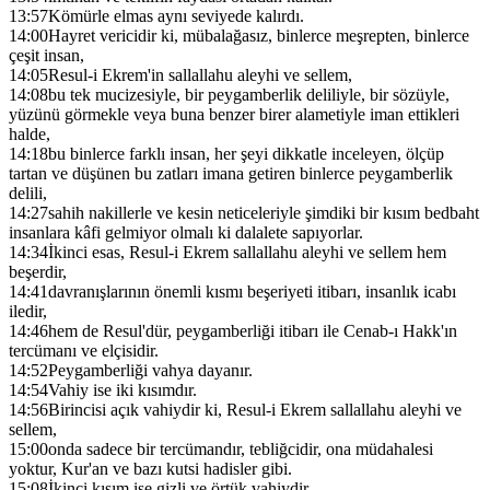
13:57
Kömürle elmas aynı seviyede kalırdı.
14:00
Hayret vericidir ki, mübalağasız, binlerce meşrepten, binlerce
çeşit insan,
14:05
Resul-i Ekrem'in sallallahu aleyhi ve sellem,
14:08
bu tek mucizesiyle, bir peygamberlik deliliyle, bir sözüyle,
yüzünü görmekle veya buna benzer birer alametiyle iman ettikleri
halde,
14:18
bu binlerce farklı insan, her şeyi dikkatle inceleyen, ölçüp
tartan ve düşünen bu zatları imana getiren binlerce peygamberlik
delili,
14:27
sahih nakillerle ve kesin neticeleriyle şimdiki bir kısım bedbaht
insanlara kâfi gelmiyor olmalı ki dalalete sapıyorlar.
14:34
İkinci esas, Resul-i Ekrem sallallahu aleyhi ve sellem hem
beşerdir,
14:41
davranışlarının önemli kısmı beşeriyeti itibarı, insanlık icabı
iledir,
14:46
hem de Resul'dür, peygamberliği itibarı ile Cenab-ı Hakk'ın
tercümanı ve elçisidir.
14:52
Peygamberliği vahya dayanır.
14:54
Vahiy ise iki kısımdır.
14:56
Birincisi açık vahiydir ki, Resul-i Ekrem sallallahu aleyhi ve
sellem,
15:00
onda sadece bir tercümandır, tebliğcidir, ona müdahalesi
yoktur, Kur'an ve bazı kutsi hadisler gibi.
15:08
İkinci kısım ise gizli ve örtük vahiydir.