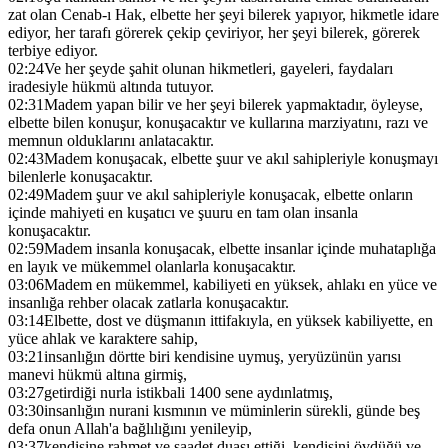
zat olan Cenab-ı Hak, elbette her şeyi bilerek yapıyor, hikmetle idare
ediyor, her tarafı görerek çekip çeviriyor, her şeyi bilerek, görerek
terbiye ediyor.
02:24
Ve her şeyde şahit olunan hikmetleri, gayeleri, faydaları
iradesiyle hükmü altında tutuyor.
02:31
Madem yapan bilir ve her şeyi bilerek yapmaktadır, öyleyse,
elbette bilen konuşur, konuşacaktır ve kullarına marziyatını, razı ve
memnun olduklarını anlatacaktır.
02:43
Madem konuşacak, elbette şuur ve akıl sahipleriyle konuşmayı
bilenlerle konuşacaktır.
02:49
Madem şuur ve akıl sahipleriyle konuşacak, elbette onların
içinde mahiyeti en kuşatıcı ve şuuru en tam olan insanla
konuşacaktır.
02:59
Madem insanla konuşacak, elbette insanlar içinde muhataplığa
en layık ve mükemmel olanlarla konuşacaktır.
03:06
Madem en mükemmel, kabiliyeti en yüksek, ahlakı en yüce ve
insanlığa rehber olacak zatlarla konuşacaktır.
03:14
Elbette, dost ve düşmanın ittifakıyla, en yüksek kabiliyette, en
yüce ahlak ve karaktere sahip,
03:21
insanlığın dörtte biri kendisine uymuş, yeryüzünün yarısı
manevi hükmü altına girmiş,
03:27
getirdiği nurla istikbali 1400 sene aydınlatmış,
03:30
insanlığın nurani kısmının ve müminlerin sürekli, günde beş
defa onun Allah'a bağlılığını yenileyip,
03:37
kendisine rahmet ve saadet duası ettiği, kendisini övdüğü ve