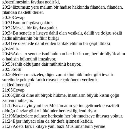
gösterilmesinin faydası nedir ki,
20:24
lüzumsuz yere malum bir hadise hakkında filandan, filandan,
filandan nakletti derler.
20:30
Cevap
20:31
Bunun faydası çoktur.
20:32
Mesela bir faydası şudur.
20:34
Bu senetle o listeye dahil olan vesikalı, delilli ve doğru sözlü
hadis alimlerinin bir fikir birliği
20:41
ve o senede dahil edilen tahkik ehlinin bir çeşit ittifakı
gösterilir.
20:46
Adeta o senette ismi bulunan her bir imam, her bir büyük alim
o hadisin hükmünü imzalıyor,
20:53
sahih olduğuna dair mührünü basıyor.
20:55
Soru
20:56
Neden mucizeler, diğer zaruri dini hükümler gibi tevatir
suretinde pek çok farklı rivayetle çok önem verilerek
nakledilmemiş?
21:05
Cevap
21:06
Çünkü dine ait birçok hükme, insanların büyük kısmı çoğu
zaman muhtaçtır.
21:12
Farz-ı ayin yani her Müslümanın yerine getirmekle vazifeli
olduğu farzlar gibi o hükümler herkesi ilgilendiriyor.
21:19
Mucizelere gelince herkesin her bir mucizeye ihtiyacı yoktur.
21:24
Eğer ihtiyacı olsa da bir defa işitmesi kafidir.
21:27
Adeta farz-ı kifaye yani bazı Müslümanların yerine