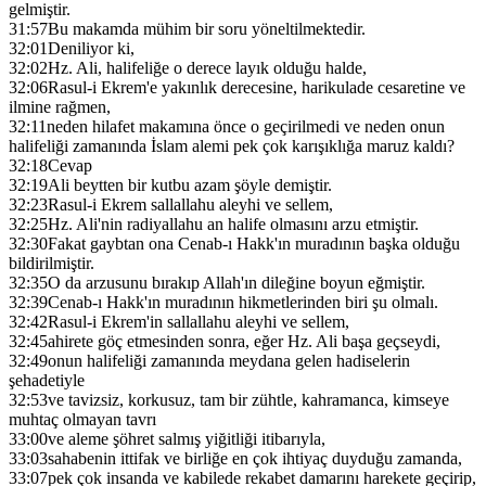
gelmiştir.
31:57
Bu makamda mühim bir soru yöneltilmektedir.
32:01
Deniliyor ki,
32:02
Hz. Ali, halifeliğe o derece layık olduğu halde,
32:06
Rasul-i Ekrem'e yakınlık derecesine, harikulade cesaretine ve
ilmine rağmen,
32:11
neden hilafet makamına önce o geçirilmedi ve neden onun
halifeliği zamanında İslam alemi pek çok karışıklığa maruz kaldı?
32:18
Cevap
32:19
Ali beytten bir kutbu azam şöyle demiştir.
32:23
Rasul-i Ekrem sallallahu aleyhi ve sellem,
32:25
Hz. Ali'nin radiyallahu an halife olmasını arzu etmiştir.
32:30
Fakat gaybtan ona Cenab-ı Hakk'ın muradının başka olduğu
bildirilmiştir.
32:35
O da arzusunu bırakıp Allah'ın dileğine boyun eğmiştir.
32:39
Cenab-ı Hakk'ın muradının hikmetlerinden biri şu olmalı.
32:42
Rasul-i Ekrem'in sallallahu aleyhi ve sellem,
32:45
ahirete göç etmesinden sonra, eğer Hz. Ali başa geçseydi,
32:49
onun halifeliği zamanında meydana gelen hadiselerin
şehadetiyle
32:53
ve tavizsiz, korkusuz, tam bir zühtle, kahramanca, kimseye
muhtaç olmayan tavrı
33:00
ve aleme şöhret salmış yiğitliği itibarıyla,
33:03
sahabenin ittifak ve birliğe en çok ihtiyaç duyduğu zamanda,
33:07
pek çok insanda ve kabilede rekabet damarını harekete geçirip,