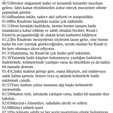
00:55
Böylesi olağanüstü haller ve kerametli hizmetler meydana
gelirse, fahri kainat efendimizden zuhur edecek mucizelere elbette
şaşmamak gerekir.
01:04
Bunların inkârı, sadece akıl zafiyeti ve nasipsizliktir.
01:08
Bu Risalenin başındaki esaslar çok mühimdir.
01:11
Hem buradaki hadislerin, hemen hemen tamamı hadis
imamlarınca kabul edilmiş ve sahih olmakla beraber, Resul-i
Ekrim'in peygamberliği ile alakalı kesin hadiseleri bildiriyor.
01:22
Bu Risalenin meziyetlerini söylemek lazım gelse, yine bunun
kadar bir eser yazmak gerekeceğinden, arzulu olanları bu Risale'yi
bir kere okumaya davet ediyoruz.
01:31
Hatırlatma, bu Risale'de çok hadisi şerif naklettim.
01:36
Yanımda hadis kitapları bulunmuyor, yazdığım hadislerin
ifadelerinde, kelimelerinde yanlışım varsa da düzeltilsin ya da hadisi
bil manadır denesin.
01:45
Çünkü makbul görüşe göre, mana itibariyle, asıl muhtevaya
sadık kalma şartıyla, benzer veya eş anlamlı kelimelerle hadis
nakletmek caizdir.
01:55
Yani, hadisin yalnız manasını alıp başka kelimelerle
söylenebilir.
01:59
Madem öyle, lafızlarda yanlışım varsa, hadisi bil manadır diye
bakılsın.
02:05
Mucizat-ı Ahmediye, sallallahu aleyhi ve sellem
02:08
Birinci nükteli işaret
02:10
Şu kâinatın sahibi ve her şeyin tasarrufunu elinde bulunduran