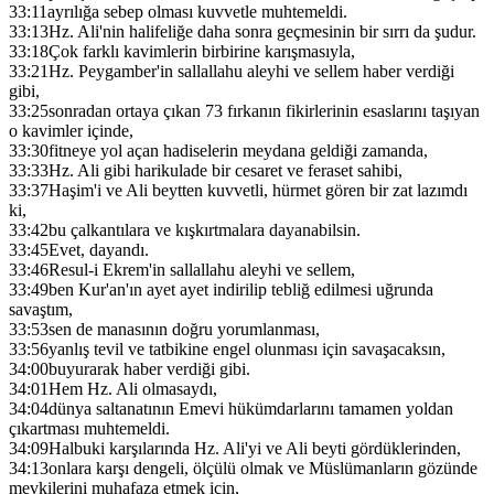
33:11
ayrılığa sebep olması kuvvetle muhtemeldi.
33:13
Hz. Ali'nin halifeliğe daha sonra geçmesinin bir sırrı da şudur.
33:18
Çok farklı kavimlerin birbirine karışmasıyla,
33:21
Hz. Peygamber'in sallallahu aleyhi ve sellem haber verdiği
gibi,
33:25
sonradan ortaya çıkan 73 fırkanın fikirlerinin esaslarını taşıyan
o kavimler içinde,
33:30
fitneye yol açan hadiselerin meydana geldiği zamanda,
33:33
Hz. Ali gibi harikulade bir cesaret ve feraset sahibi,
33:37
Haşim'i ve Ali beytten kuvvetli, hürmet gören bir zat lazımdı
ki,
33:42
bu çalkantılara ve kışkırtmalara dayanabilsin.
33:45
Evet, dayandı.
33:46
Resul-i Ekrem'in sallallahu aleyhi ve sellem,
33:49
ben Kur'an'ın ayet ayet indirilip tebliğ edilmesi uğrunda
savaştım,
33:53
sen de manasının doğru yorumlanması,
33:56
yanlış tevil ve tatbikine engel olunması için savaşacaksın,
34:00
buyurarak haber verdiği gibi.
34:01
Hem Hz. Ali olmasaydı,
34:04
dünya saltanatının Emevi hükümdarlarını tamamen yoldan
çıkartması muhtemeldi.
34:09
Halbuki karşılarında Hz. Ali'yi ve Ali beyti gördüklerinden,
34:13
onlara karşı dengeli, ölçülü olmak ve Müslümanların gözünde
mevkilerini muhafaza etmek için,