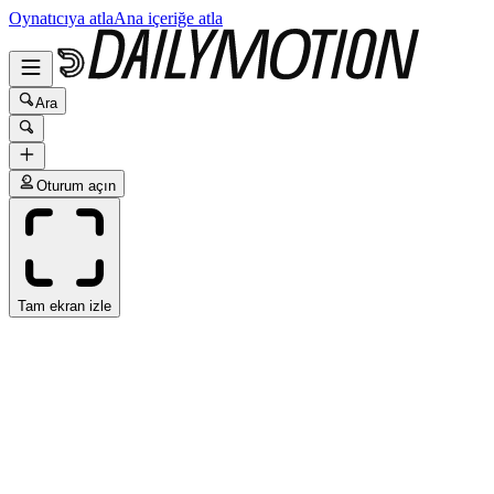
Oynatıcıya atla
Ana içeriğe atla
Ara
Oturum açın
Tam ekran izle