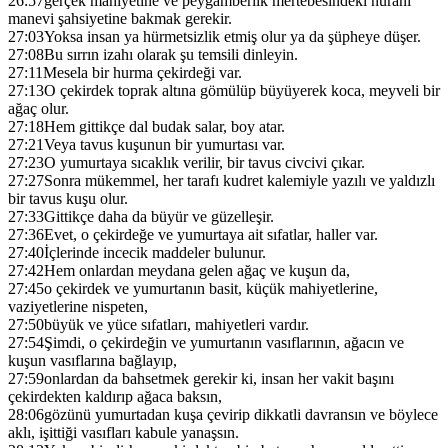
26:57
gerçek mahiyetine ve peygamberlik mertebesindeki nurani
manevi şahsiyetine bakmak gerekir.
27:03
Yoksa insan ya hürmetsizlik etmiş olur ya da şüpheye düşer.
27:08
Bu sırrın izahı olarak şu temsili dinleyin.
27:11
Mesela bir hurma çekirdeği var.
27:13
O çekirdek toprak altına gömülüp büyüyerek koca, meyveli bir
ağaç olur.
27:18
Hem gittikçe dal budak salar, boy atar.
27:21
Veya tavus kuşunun bir yumurtası var.
27:23
O yumurtaya sıcaklık verilir, bir tavus civcivi çıkar.
27:27
Sonra mükemmel, her tarafı kudret kalemiyle yazılı ve yaldızlı
bir tavus kuşu olur.
27:33
Gittikçe daha da büyür ve güzelleşir.
27:36
Evet, o çekirdeğe ve yumurtaya ait sıfatlar, haller var.
27:40
İçlerinde incecik maddeler bulunur.
27:42
Hem onlardan meydana gelen ağaç ve kuşun da,
27:45
o çekirdek ve yumurtanın basit, küçük mahiyetlerine,
vaziyetlerine nispeten,
27:50
büyük ve yüce sıfatları, mahiyetleri vardır.
27:54
Şimdi, o çekirdeğin ve yumurtanın vasıflarının, ağacın ve
kuşun vasıflarına bağlayıp,
27:59
onlardan da bahsetmek gerekir ki, insan her vakit başını
çekirdekten kaldırıp ağaca baksın,
28:06
gözünü yumurtadan kuşa çevirip dikkatli davransın ve böylece
aklı, işittiği vasıfları kabule yanaşsın.