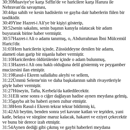
30:39
Muaviye'ye karşı Sıffin'de ve haricilere karşı Harura ile
Nehravan'da savaşması,
30:44
şu sahih ve kesin hadislerin ve gayba dair haberlerin fiilen bir
tasdikidir.
30:49
Yine Hazret-i Ali'ye bir kişiyi gösterip,
30:52
senin sakalını, senin başının kanıyla ıslatacak bir adam
buyurarak birine haber vermiştir.
30:57
Hazret-i Ali o adamı tanırmış, o, Abdurrahman İbni Mülcemül
Harici'dir.
31:03
Hem haricilerin içinde, Züssüddeyne denilen bir adamı,
alameti olan garip bir nişanla haber vermiştir.
31:10
Haricilerden öldürülenler içinde o adam bulunmuş,
31:13
Hazret-i Ali onu haklı olduğuna delil göstermiş ve peygamber
mucizesini ilan etmiştir.
31:19
Rasul-i Ekrem sallallahu aleyhi ve sellem,
31:22
Ümmü Seleme'nin ve daha başkalarının sahih rivayetleriyle
şöyle haber vermiştir.
31:27
Hüseyin, Tafta, Kerbela'da katledilecektir.
31:31
Elli sene sonra o ciğer dağlayan hadise aynen meydana gelmiş,
31:35
gayba ait bu haberi aynen zuhur etmiştir.
31:38
Hem Rasul-i Ekrem tekrar tekrar bildirmiş ki,
31:42
Ali beytim, benden sonra yel kavune katlan ve teşriden, yani
katle, belaya ve sürgüne maruz kalacak, hakaret ve eziyet çekecektir
ve bunu bir derece izah etmiştir.
31:54
Aynen dediği gibi çıkmış ve gaybi haberleri meydana