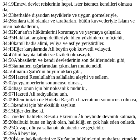
34:19
Emevi devlet reislerinin hepsi, ister istemez kendileri olmasa
da,
34:23
herhalde dışarıdan teşviklerle ve uygun görmeleriyle,
34:26
onlara tabi olanlar ve taraftarları, bütün kuvvetleriyle İslam ve
iman hakikatlerini,
34:32
Kur'an'ın hükümlerini korumaya ve yaymaya çalıştılar.
34:35
Hakikati araştırıp delilleriyle bilen yüzbinlerce müçtehit,
34:40
kamil hadis alimi, evliya ve asfiye yetiştirdiler.
34:43
Eğer karşılarında Ali beytin çok kuvvetli velayeti,
34:47
dini hayata tatbiki ve fazileti olmasaydı,
34:50
Abbasilerin ve kendi devletlerinin son delirlerindeki gibi,
34:53
tamamen çığırlarından çıkmaları muhtemeldi.
34:56
İmam-ı Şafii'nin buyurdukları gibi,
34:59
Hazreti Resulullah'ın sallallahu aleyhi ve sellem,
35:02
peygamberlerin sonuncusu olması,
35:04
haşa onun için bir noksanlık mıdır ki,
35:07
Hazreti Ali radıyallahu anh,
35:09
Efendimizin de Hulefai Raşid'in hazeratının sonuncusu olması,
35:13
kendisi için bir eksiklik sayılsın.
35:15
Eğer denilse ki,
35:17
neden halifelik Resul-i Ekrem'in âli beytinde devamlı kalmadı,
35:20
halbuki buna en layık olan, halifeliği en çok hak eden onlardı.
35:25
Cevap, dünya saltanatı aldatıcıdır ve geçicidir.
35:29
Âli beyt ise,
35:30
İslam hakikatlerini ve Kur'an'ın hükümlerini muhafaza etmekle