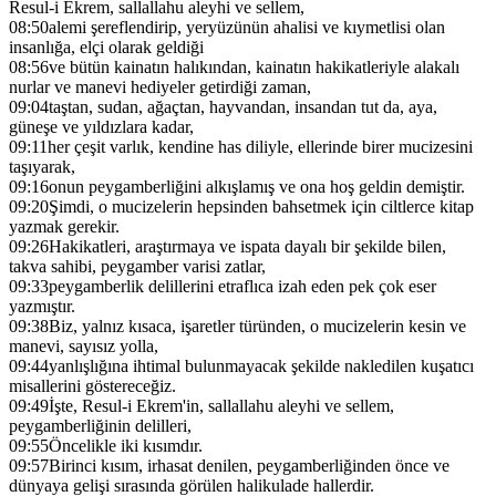
Resul-i Ekrem, sallallahu aleyhi ve sellem,
08:50
alemi şereflendirip, yeryüzünün ahalisi ve kıymetlisi olan
insanlığa, elçi olarak geldiği
08:56
ve bütün kainatın halıkından, kainatın hakikatleriyle alakalı
nurlar ve manevi hediyeler getirdiği zaman,
09:04
taştan, sudan, ağaçtan, hayvandan, insandan tut da, aya,
güneşe ve yıldızlara kadar,
09:11
her çeşit varlık, kendine has diliyle, ellerinde birer mucizesini
taşıyarak,
09:16
onun peygamberliğini alkışlamış ve ona hoş geldin demiştir.
09:20
Şimdi, o mucizelerin hepsinden bahsetmek için ciltlerce kitap
yazmak gerekir.
09:26
Hakikatleri, araştırmaya ve ispata dayalı bir şekilde bilen,
takva sahibi, peygamber varisi zatlar,
09:33
peygamberlik delillerini etraflıca izah eden pek çok eser
yazmıştır.
09:38
Biz, yalnız kısaca, işaretler türünden, o mucizelerin kesin ve
manevi, sayısız yolla,
09:44
yanlışlığına ihtimal bulunmayacak şekilde nakledilen kuşatıcı
misallerini göstereceğiz.
09:49
İşte, Resul-i Ekrem'in, sallallahu aleyhi ve sellem,
peygamberliğinin delilleri,
09:55
Öncelikle iki kısımdır.
09:57
Birinci kısım, irhasat denilen, peygamberliğinden önce ve
dünyaya gelişi sırasında görülen halikulade hallerdir.