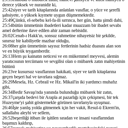
derece yüksek ve nuranidir ki,
25:42
siyer ve tarih kitaplarında anlatılan vasıflar, o yüce ve şerefli
şahsiyete, o yüksek kıymete uygun düşmemektedir.
25:49
Çünkü, el-sebebu kel-fa-ili sırrınca, her gün, hatta şimdi dahi,
25:54
bütün ümmetinin ibadetleri kadar muazzam bir ibadet sevabı
amel defterine ilave edilen ahir zaman nebisidir.
26:02
Cenab-ı Hakk'ın, sonsuz rahmetine nihayetsiz bir şekilde,
sınırsız bir kabiliyetle mazhar olduğu,
26:08
her gün ümmetinin sayısız fertlerinin hadsiz duasını alan son
ve en büyük teygamberdir.
26:13
Hem şu kainatın neticesi ve en mükemmel meyvesi, alemin
yaratıcısının tercümanı ve sevgilisi olan o mübarek zatın mahiyetinin
bütünü
26:23
ve kusursuz vasıflarının hakikati, siyer ve tarih kitaplarına
geçen beşeri hal ve tavırlara sığmaz.
26:29
Mesela, Hz. Cebrail ve Hz. Mikail'in iki yardımcı muhafız
gibi,
26:34
Bedir Savaşı'nda yanında bulunduğu mübarek bir zatın,
26:37
çarşıda bedevi bir Arapla at pazarlığı için çekişmesi, bir tek
Huzeyme'yi şahit göstermekle görünen tavırlarıyla uyuşmaz.
26:46
İşte yanlış yolda gitmemek için her vakit, Resul-ü Ekrem'in,
sallallahu aleyhi ve sellem,
26:52
beşeriliği itibarı ile işitilen sıradan ve insani vasıflarından
başımızı kaldırıp,