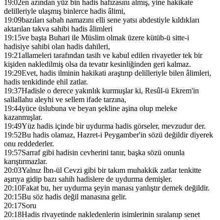
19:02
en azından yüz bin hadis hafızasını almış, yine hakikate
delilleriyle ulaşmış binlerce hadis âlimi,
19:09
bazıları sabah namazını elli sene yatsı abdestiyle kıldıkları
aktarılan takva sahibi hadis âlimleri
19:15
ve başta Buhari ile Müslim olmak üzere kütüb-ü sitte-i
hadisiye sahibi olan hadis dahileri,
19:21
allameleri tarafından tasih ve kabul edilen rivayetler tek bir
kişiden nakledilmiş olsa da tevatır kesinliğinden geri kalmaz.
19:29
Evet, hadis ilminin hakikati araştırıp delilleriyle bilen âlimleri,
hadis tenkidinde ehil zatlar.
19:37
Hadisle o derece yakınlık kurmuşlar ki, Resûl-ü Ekrem'in
sallallahu aleyhi ve sellem ifade tarzına,
19:44
yüce üslubuna ve beyan şekline aşina olup meleke
kazanmışlar.
19:49
Yüz hadis içinde bir uydurma hadis görseler, mevzudur der.
19:52
Bu hadis olamaz, Hazret-i Peygamber'in sözü değildir diyerek
onu reddederler.
19:57
Sarraf gibi hadisin cevherini tanır, başka sözü onunla
karıştırmazlar.
20:03
Yalnız İbn-ül Cevzi gibi bir takım muhakkik zatlar tenkitte
aşırıya gidip bazı sahih hadislere de uydurma demişler.
20:10
Fakat bu, her uydurma şeyin manası yanlıştır demek değildir.
20:15
Bu söz hadis değil manasına gelir.
20:17
Soru
20:18
Hadis rivayetinde nakledenlerin isimlerinin sıralanıp senet