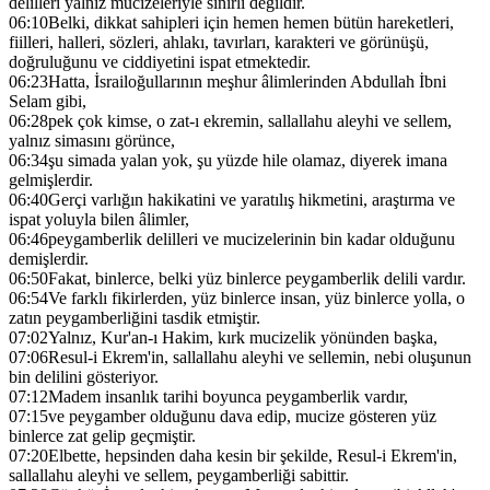
delilleri yalnız mucizeleriyle sınırlı değildir.
06:10
Belki, dikkat sahipleri için hemen hemen bütün hareketleri,
fiilleri, halleri, sözleri, ahlakı, tavırları, karakteri ve görünüşü,
doğruluğunu ve ciddiyetini ispat etmektedir.
06:23
Hatta, İsrailoğullarının meşhur âlimlerinden Abdullah İbni
Selam gibi,
06:28
pek çok kimse, o zat-ı ekremin, sallallahu aleyhi ve sellem,
yalnız simasını görünce,
06:34
şu simada yalan yok, şu yüzde hile olamaz, diyerek imana
gelmişlerdir.
06:40
Gerçi varlığın hakikatini ve yaratılış hikmetini, araştırma ve
ispat yoluyla bilen âlimler,
06:46
peygamberlik delilleri ve mucizelerinin bin kadar olduğunu
demişlerdir.
06:50
Fakat, binlerce, belki yüz binlerce peygamberlik delili vardır.
06:54
Ve farklı fikirlerden, yüz binlerce insan, yüz binlerce yolla, o
zatın peygamberliğini tasdik etmiştir.
07:02
Yalnız, Kur'an-ı Hakim, kırk mucizelik yönünden başka,
07:06
Resul-i Ekrem'in, sallallahu aleyhi ve sellemin, nebi oluşunun
bin delilini gösteriyor.
07:12
Madem insanlık tarihi boyunca peygamberlik vardır,
07:15
ve peygamber olduğunu dava edip, mucize gösteren yüz
binlerce zat gelip geçmiştir.
07:20
Elbette, hepsinden daha kesin bir şekilde, Resul-i Ekrem'in,
sallallahu aleyhi ve sellem, peygamberliği sabittir.