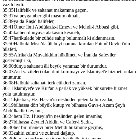
vazifeliydi.
35:35
Halifelik ve saltanat makamına geçen,
35:37
ya peygamber gibi masum olmalı,
35:39
ya da Raşid halifeler,
35:41
Ömer İbni Abdülaziz-i Emevi ve Mehdi-i Abbasi gibi,
35:45
kalben dünyaya alakasını kesmeli,
35:47
harikulade bir zühde sahip bulunmalı ki aldanmasın.
35:50
Halbuki Mısır'da âli beyt namına kurulan Fatımî Devleti'nin
hilafeti,
35:55
Afrika'da Muvahiddin hükümeti ve İran'da Safeviler
göstermiştir ki,
36:00
dünya saltanatı âli beyt'e yaramaz bir durumdur.
36:03
Asıl vazifeleri olan dini korumayı ve İslamiyet'e hizmeti onlara
unutturur.
36:08
Halbuki saltanatı terk ettikleri zaman,
36:11
İslamiyet'e ve Kur'an'a parlak ve yüksek bir surette hizmet
yolu tutulmuştur.
36:15
İşte bak, Hz. Hasan'ın neslinden gelen kutup zatlar,
36:19
bilhassa dört büyük kutup ve bilhassa Gavs-ı Azam Şeyh
Abdülkadir Geylani,
36:24
hem Hz. Hüseyin'in neslinden gelen imamlar,
36:27
bilhassa Zeynel Abidin ve Cafer-i Sadık,
36:30
her biri manevi birer Mehdi hükmüne geçmiş,
36:33
zahiri zulmü ve zulmeti dağıtıp,
36:36
Kur'an nurlarını ve iman hakikatlerini yaymış,