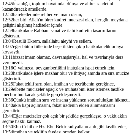
12:45
insanlığa, toplum hayatında, dünya ve ahiret saadetini
kazandıracak amellerde,
12:50
hareketlerinde rehber ve imam olsun,
12:52
her biri, Allah'ın birer kudret mucizesi olan, her gün meydana
gelişini alışılmış hadiseler içinde,
12:59
harikulade Rabbani sanat ve ilahi kudretin tasarruflarını
göstersin.
13:04
Resulü Ekrem, sallallahu aleyhi ve sellem,
13:07
eğer bütün fiillerinde beşerilikten çıkıp harikuladelik ortaya
koysaydı,
13:11
bizzat imam olamaz, davranışlarıyla, hal ve tavırlarıyla ders
veremezdi.
13:16
O yalnızca, peygamberliğini inatçılara ispat etmek için,
13:20
harikulade işlere mazhar olur ve ihtiyaç anında ara sıra mucize
gösterirdi.
13:25
Fakat teklif sırrı olan, imtihan ve tecrübenin gereğince,
13:29
elbette mucizeler apaçık ve muhatabını ister istemez tasdike
mecbur bırakacak şekilde gerçekleşmezdi.
13:36
Çünkü imtihan sırrı ve insana yüklenen sorumluluğun hikmeti,
13:40
akla kapı açılmasını, fakat iradenin elden alınmamasını
gerektirir.
13:44
Eğer mucizeler çok açık bir şekilde gerçekleşse, o vakit aklın
seçme hakkı kalmaz.
13:50
Ebu Cehil de Hz. Ebu Bekir radiyallahu anh gibi tasdik eder,
13:54
imtihan ve teklifin faydası ortadan kalkar.