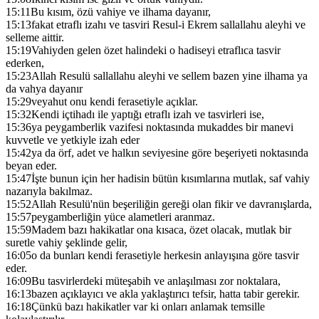
15:11
Bu kısım, özü vahiye ve ilhama dayanır,
15:13
fakat etraflı izahı ve tasviri Resul-i Ekrem sallallahu aleyhi ve
selleme aittir.
15:19
Vahiyden gelen özet halindeki o hadiseyi etraflıca tasvir
ederken,
15:23
Allah Resulü sallallahu aleyhi ve sellem bazen yine ilhama ya
da vahya dayanır
15:29
veyahut onu kendi ferasetiyle açıklar.
15:32
Kendi içtihadı ile yaptığı etraflı izah ve tasvirleri ise,
15:36
ya peygamberlik vazifesi noktasında mukaddes bir manevi
kuvvetle ve yetkiyle izah eder
15:42
ya da örf, adet ve halkın seviyesine göre beşeriyeti noktasında
beyan eder.
15:47
İşte bunun için her hadisin bütün kısımlarına mutlak, saf vahiy
nazarıyla bakılmaz.
15:52
Allah Resulü'nün beşeriliğin gereği olan fikir ve davranışlarda,
15:57
peygamberliğin yüce alametleri aranmaz.
15:59
Madem bazı hakikatlar ona kısaca, özet olacak, mutlak bir
suretle vahiy şeklinde gelir,
16:05
o da bunları kendi ferasetiyle herkesin anlayışına göre tasvir
eder.
16:09
Bu tasvirlerdeki müteşabih ve anlaşılması zor noktalara,
16:13
bazen açıklayıcı ve akla yaklaştırıcı tefsir, hatta tabir gerekir.
16:18
Çünkü bazı hakikatler var ki onları anlamak temsille