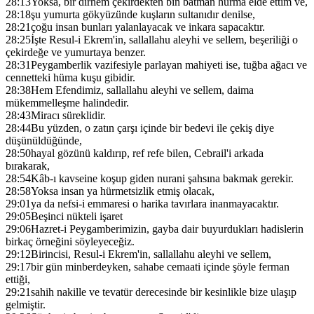
28:13
Yoksa, bir dirhem çekirdekten bin batman hurma elde ettim ve,
28:18
şu yumurta gökyüzünde kuşların sultanıdır denilse,
28:21
çoğu insan bunları yalanlayacak ve inkara sapacaktır.
28:25
İşte Resul-i Ekrem'in, sallallahu aleyhi ve sellem, beşeriliği o
çekirdeğe ve yumurtaya benzer.
28:31
Peygamberlik vazifesiyle parlayan mahiyeti ise, tuğba ağacı ve
cennetteki hüma kuşu gibidir.
28:38
Hem Efendimiz, sallallahu aleyhi ve sellem, daima
mükemmelleşme halindedir.
28:43
Miracı süreklidir.
28:44
Bu yüzden, o zatın çarşı içinde bir bedevi ile çekiş diye
düşünüldüğünde,
28:50
hayal gözünü kaldırıp, ref refe bilen, Cebrail'i arkada
bırakarak,
28:54
Kâb-ı kavseine koşup giden nurani şahsına bakmak gerekir.
28:58
Yoksa insan ya hürmetsizlik etmiş olacak,
29:01
ya da nefsi-i emmaresi o harika tavırlara inanmayacaktır.
29:05
Beşinci nükteli işaret
29:06
Hazret-i Peygamberimizin, gayba dair buyurdukları hadislerin
birkaç örneğini söyleyeceğiz.
29:12
Birincisi, Resul-i Ekrem'in, sallallahu aleyhi ve sellem,
29:17
bir gün minberdeyken, sahabe cemaati içinde şöyle ferman
ettiği,
29:21
sahih nakille ve tevatür derecesinde bir kesinlikle bize ulaşıp
gelmiştir.