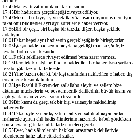
delildir.
17:42
Manevi tevatürün ikinci kısmı şudur.
17:45
Bir hadisenin gerçekleştiği zivayet ediliyor.
17:47
Mesela bir kıyıya yiyecek iki yüz insanı doyurmuş deniliyor,
fakat onu bildirenler ayrı ayrı suretlerde haber veriyor.
17:56
Biri bir çeşit, biri başka bir tarzda, diğeri başka şekilde
anlatıyor.
18:01
Fakat hepsi aynı hadisenin gerçekleştiğinde birleşiyorlar.
18:05
İşte şu halde hadisenin meydana geldiği manası yönüyle
tevatür bulmuştur, kesindir.
18:11
Farklı şekillerde rivayet edilmesi buna zarar vermez.
18:15
Hem tek bir kişi tarafından nakledilen bir haber, bazı şartlarda
tevatür gibi kesinlik ifade eder.
18:21
Yine bazen olur ki, bir kişi tarafından nakledilen o haber, dış
emarelerle kesinlik bildirir.
18:28
İşte Rasûl-ü Ekrem'den sallallahu aleyhi ve sellem bize
aktarılan mucizelerin ve peygamberlik delillerinin büyük kısmı ya
açık ya da manevi veya sükuti tevatürdür.
18:39
Bir kısmı da gerçi tek bir kişi vasıtasıyla nakledilmiş
haberlerdir.
18:44
Fakat öyle şartlarda, sahih hadisleri sahih olmayanlardan
maharetle ayıran ehli hadis âlimlerinin nazarında kabul gördükten
sonra tevatür gibi kesinlik ifade etmeleri gerekir.
18:55
Evet, hadis âlimlerinin hakikati araştırarak delilleriyle
bilenlerden hafız tabir ettikleri zatlar,