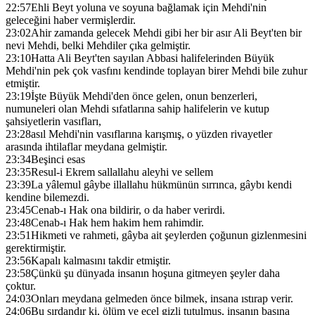
22:57
Ehli Beyt yoluna ve soyuna bağlamak için Mehdi'nin
geleceğini haber vermişlerdir.
23:02
Ahir zamanda gelecek Mehdi gibi her bir asır Ali Beyt'ten bir
nevi Mehdi, belki Mehdiler çıka gelmiştir.
23:10
Hatta Ali Beyt'ten sayılan Abbasi halifelerinden Büyük
Mehdi'nin pek çok vasfını kendinde toplayan birer Mehdi bile zuhur
etmiştir.
23:19
İşte Büyük Mehdi'den önce gelen, onun benzerleri,
numuneleri olan Mehdi sıfatlarına sahip halifelerin ve kutup
şahsiyetlerin vasıfları,
23:28
asıl Mehdi'nin vasıflarına karışmış, o yüzden rivayetler
arasında ihtilaflar meydana gelmiştir.
23:34
Beşinci esas
23:35
Resul-i Ekrem sallallahu aleyhi ve sellem
23:39
La yâlemul gâybe illallahu hükmünün sırrınca, gâybı kendi
kendine bilemezdi.
23:45
Cenab-ı Hak ona bildirir, o da haber verirdi.
23:48
Cenab-ı Hak hem hakim hem rahimdir.
23:51
Hikmeti ve rahmeti, gâyba ait şeylerden çoğunun gizlenmesini
gerektirmiştir.
23:56
Kapalı kalmasını takdir etmiştir.
23:58
Çünkü şu dünyada insanın hoşuna gitmeyen şeyler daha
çoktur.
24:03
Onları meydana gelmeden önce bilmek, insana ıstırap verir.
24:06
Bu sırdandır ki, ölüm ve ecel gizli tutulmuş, insanın başına