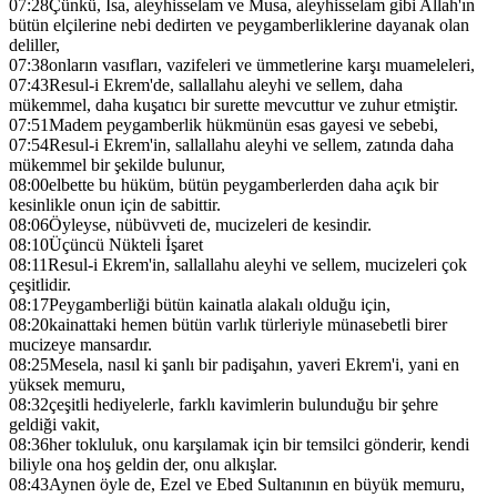
07:28
Çünkü, İsa, aleyhisselam ve Musa, aleyhisselam gibi Allah'ın
bütün elçilerine nebi dedirten ve peygamberliklerine dayanak olan
deliller,
07:38
onların vasıfları, vazifeleri ve ümmetlerine karşı muameleleri,
07:43
Resul-i Ekrem'de, sallallahu aleyhi ve sellem, daha
mükemmel, daha kuşatıcı bir surette mevcuttur ve zuhur etmiştir.
07:51
Madem peygamberlik hükmünün esas gayesi ve sebebi,
07:54
Resul-i Ekrem'in, sallallahu aleyhi ve sellem, zatında daha
mükemmel bir şekilde bulunur,
08:00
elbette bu hüküm, bütün peygamberlerden daha açık bir
kesinlikle onun için de sabittir.
08:06
Öyleyse, nübüvveti de, mucizeleri de kesindir.
08:10
Üçüncü Nükteli İşaret
08:11
Resul-i Ekrem'in, sallallahu aleyhi ve sellem, mucizeleri çok
çeşitlidir.
08:17
Peygamberliği bütün kainatla alakalı olduğu için,
08:20
kainattaki hemen bütün varlık türleriyle münasebetli birer
mucizeye mansardır.
08:25
Mesela, nasıl ki şanlı bir padişahın, yaveri Ekrem'i, yani en
yüksek memuru,
08:32
çeşitli hediyelerle, farklı kavimlerin bulunduğu bir şehre
geldiği vakit,
08:36
her tokluluk, onu karşılamak için bir temsilci gönderir, kendi
biliyle ona hoş geldin der, onu alkışlar.
08:43
Aynen öyle de, Ezel ve Ebed Sultanının en büyük memuru,