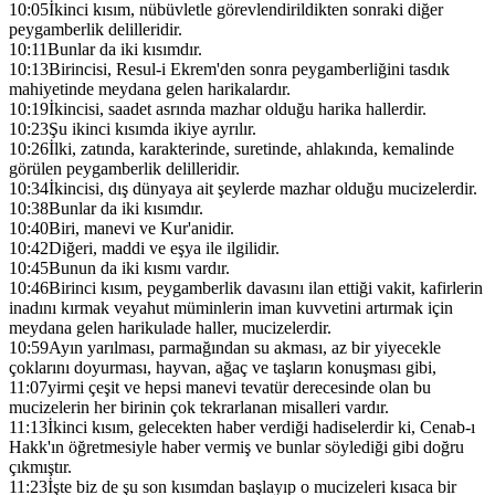
10:05
İkinci kısım, nübüvletle görevlendirildikten sonraki diğer
peygamberlik delilleridir.
10:11
Bunlar da iki kısımdır.
10:13
Birincisi, Resul-i Ekrem'den sonra peygamberliğini tasdık
mahiyetinde meydana gelen harikalardır.
10:19
İkincisi, saadet asrında mazhar olduğu harika hallerdir.
10:23
Şu ikinci kısımda ikiye ayrılır.
10:26
İlki, zatında, karakterinde, suretinde, ahlakında, kemalinde
görülen peygamberlik delilleridir.
10:34
İkincisi, dış dünyaya ait şeylerde mazhar olduğu mucizelerdir.
10:38
Bunlar da iki kısımdır.
10:40
Biri, manevi ve Kur'anidir.
10:42
Diğeri, maddi ve eşya ile ilgilidir.
10:45
Bunun da iki kısmı vardır.
10:46
Birinci kısım, peygamberlik davasını ilan ettiği vakit, kafirlerin
inadını kırmak veyahut müminlerin iman kuvvetini artırmak için
meydana gelen harikulade haller, mucizelerdir.
10:59
Ayın yarılması, parmağından su akması, az bir yiyecekle
çoklarını doyurması, hayvan, ağaç ve taşların konuşması gibi,
11:07
yirmi çeşit ve hepsi manevi tevatür derecesinde olan bu
mucizelerin her birinin çok tekrarlanan misalleri vardır.
11:13
İkinci kısım, gelecekten haber verdiği hadiselerdir ki, Cenab-ı
Hakk'ın öğretmesiyle haber vermiş ve bunlar söylediği gibi doğru
çıkmıştır.
11:23
İşte biz de şu son kısımdan başlayıp o mucizeleri kısaca bir