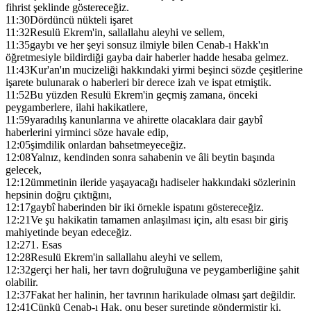
fihrist şeklinde göstereceğiz.
11:30
Dördüncü nükteli işaret
11:32
Resulü Ekrem'in, sallallahu aleyhi ve sellem,
11:35
gaybı ve her şeyi sonsuz ilmiyle bilen Cenab-ı Hakk'ın
öğretmesiyle bildirdiği gayba dair haberler hadde hesaba gelmez.
11:43
Kur'an'ın mucizeliği hakkındaki yirmi beşinci sözde çeşitlerine
işarete bulunarak o haberleri bir derece izah ve ispat etmiştik.
11:52
Bu yüzden Resulü Ekrem'in geçmiş zamana, önceki
peygamberlere, ilahi hakikatlere,
11:59
yaradılış kanunlarına ve ahirette olacaklara dair gaybî
haberlerini yirminci söze havale edip,
12:05
şimdilik onlardan bahsetmeyeceğiz.
12:08
Yalnız, kendinden sonra sahabenin ve âli beytin başında
gelecek,
12:12
ümmetinin ileride yaşayacağı hadiseler hakkındaki sözlerinin
hepsinin doğru çıktığını,
12:17
gaybî haberinden bir iki örnekle ispatını göstereceğiz.
12:21
Ve şu hakikatin tamamen anlaşılması için, altı esası bir giriş
mahiyetinde beyan edeceğiz.
12:27
1. Esas
12:28
Resulü Ekrem'in sallallahu aleyhi ve sellem,
12:32
gerçi her hali, her tavrı doğruluğuna ve peygamberliğine şahit
olabilir.
12:37
Fakat her halinin, her tavrının harikulade olması şart değildir.
12:41
Çünkü Cenab-ı Hak, onu beşer suretinde göndermiştir ki,