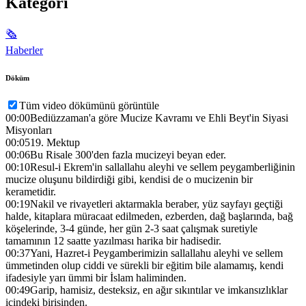
Kategori
🗞
Haberler
Döküm
Tüm video dökümünü görüntüle
00:00
Bediüzzaman'a göre Mucize Kavramı ve Ehli Beyt'in Siyasi
Misyonları
00:05
19. Mektup
00:06
Bu Risale 300'den fazla mucizeyi beyan eder.
00:10
Resul-i Ekrem'in sallallahu aleyhi ve sellem peygamberliğinin
mucize oluşunu bildirdiği gibi, kendisi de o mucizenin bir
kerametidir.
00:19
Nakil ve rivayetleri aktarmakla beraber, yüz sayfayı geçtiği
halde, kitaplara müracaat edilmeden, ezberden, dağ başlarında, bağ
köşelerinde, 3-4 günde, her gün 2-3 saat çalışmak suretiyle
tamamının 12 saatte yazılması harika bir hadisedir.
00:37
Yani, Hazret-i Peygamberimizin sallallahu aleyhi ve sellem
ümmetinden olup ciddi ve sürekli bir eğitim bile alamamış, kendi
ifadesiyle yarı ümmi bir İslam haliminden.
00:49
Garip, hamisiz, desteksiz, en ağır sıkıntılar ve imkansızlıklar
içindeki birisinden.