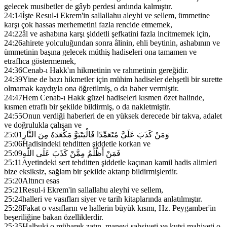
gelecek musibetler de gâyb perdesi ardında kalmıştır.
24:14
İşte Resul-i Ekrem'in sallallahu aleyhi ve sellem, ümmetine
karşı çok hassas merhemetini fazla rencide etmemek,
24:22
âl ve ashabına karşı şiddetli şefkatini fazla incitmemek için,
24:26
ahirete yolculuğundan sonra âlinin, ehli beytinin, ashabının ve
ümmetinin başına gelecek müthiş hadiseleri ona tamamen ve
etraflıca göstermemek,
24:36
Cenab-ı Hakk'ın hikmetinin ve rahmetinin gereğidir.
24:39
Yine de bazı hikmetler için mühim hadiseler dehşetli bir surette
olmamak kaydıyla ona öğretilmiş, o da haber vermiştir.
24:47
Hem Cenab-ı Hakk güzel hadiseleri kısmen özet halinde,
kısmen etraflı bir şekilde bildirmiş, o da nakletmiştir.
24:55
Onun verdiği haberleri de en yüksek derecede bir takva, adalet
ve doğrulukla çalışan ve
25:01
وَمَنْ كَذَبَ عَلَيَّ مُتَعَمِّدًا فَالْيَتَبَوَّ مَكْعَدَهُ مِنَ النَّارِ
25:06
Hadisindeki tehditten şiddetle korkan ve
25:09
فَمَنْ أَظْلَمُ مِمَّنْ كَذَبَ عَلَى اللّٰهِ
25:11
Ayetindeki sert tehditten şiddetle kaçınan kamil hadis alimleri
bize eksiksiz, sağlam bir şekilde aktarıp bildirmişlerdir.
25:20
Altıncı esas
25:21
Resul-i Ekrem'in sallallahu aleyhi ve sellem,
25:24
halleri ve vasıfları siyer ve tarih kitaplarında anlatılmıştır.
25:28
Fakat o vasıfların ve hallerin büyük kısmı, Hz. Peygamber'in
beşeriliğine bakan özelliklerdir.
25:35
Halbuki o mübarek zatın, manevi şahsiyeti ve kutsi mahiyeti o