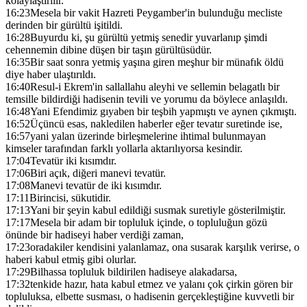
kolaylaştırılır.
16:23
Mesela bir vakit Hazreti Peygamber'in bulunduğu mecliste
derinden bir gürültü işitildi.
16:28
Buyurdu ki, şu gürültü yetmiş senedir yuvarlanıp şimdi
cehennemin dibine düşen bir taşın gürültüsüdür.
16:35
Bir saat sonra yetmiş yaşına giren meşhur bir münafık öldü
diye haber ulaştırıldı.
16:40
Resul-i Ekrem'in sallallahu aleyhi ve sellemin belagatlı bir
temsille bildirdiği hadisenin tevili ve yorumu da böylece anlaşıldı.
16:48
Yani Efendimiz gıyaben bir teşbih yapmıştı ve aynen çıkmıştı.
16:52
Üçüncü esas, nakledilen haberler eğer tevatır suretinde ise,
16:57
yani yalan üzerinde birleşmelerine ihtimal bulunmayan
kimseler tarafından farklı yollarla aktarılıyorsa kesindir.
17:04
Tevatür iki kısımdır.
17:06
Biri açık, diğeri manevi tevatür.
17:08
Manevi tevatür de iki kısımdır.
17:11
Birincisi, sükutidir.
17:13
Yani bir şeyin kabul edildiği susmak suretiyle gösterilmiştir.
17:17
Mesela bir adam bir topluluk içinde, o topluluğun gözü
önünde bir hadiseyi haber verdiği zaman,
17:23
oradakiler kendisini yalanlamaz, ona susarak karşılık verirse, o
haberi kabul etmiş gibi olurlar.
17:29
Bilhassa topluluk bildirilen hadiseye alakadarsa,
17:32
tenkide hazır, hata kabul etmez ve yalanı çok çirkin gören bir
topluluksa, elbette susması, o hadisenin gerçekleştiğine kuvvetli bir