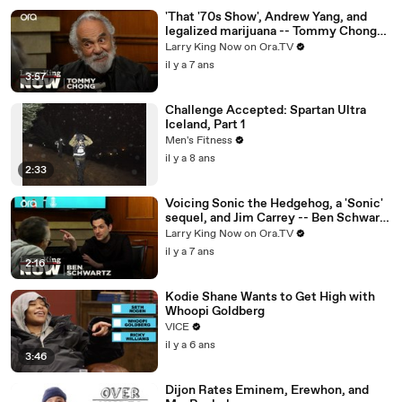
'That '70s Show', Andrew Yang, and
legalized marijuana -- Tommy Chong
answers your social media questions
Larry King Now on Ora.TV
il y a 7 ans
3:57
Challenge Accepted: Spartan Ultra
Iceland, Part 1
Men's Fitness
il y a 8 ans
2:33
Voicing Sonic the Hedgehog, a 'Sonic'
sequel, and Jim Carrey -- Ben Schwartz
answers your social media questions
Larry King Now on Ora.TV
il y a 7 ans
2:16
Kodie Shane Wants to Get High with
Whoopi Goldberg
VICE
il y a 6 ans
3:46
Dijon Rates Eminem, Erewhon, and