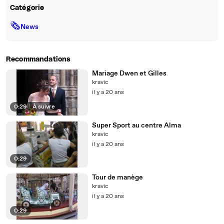
Catégorie
🗞
News
Recommandations
Mariage Dwen et Gilles
kravic
il y a 20 ans
0:29
|
À suivre
Super Sport au centre Alma
kravic
il y a 20 ans
0:29
Tour de manège
kravic
il y a 20 ans
0:29