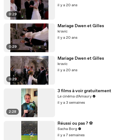
il y a 20 ans
0:29
Mariage Dwen et Gilles
kravic
il y a 20 ans
0:29
Mariage Dwen et Gilles
kravic
il y a 20 ans
0:29
3 films à voir gratuitement
Le cinéma d'Amaury
il y a 3 semaines
2:28
Réussi ou pas ? ⚽️
Sacha Borg
il y a 7 semaines