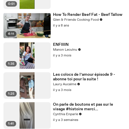
0:51
How To Render Beef Fat - Beef Tallow
Glen & Friends Cooking Food
il y a 8 ans
6:11
ENFIIIIN
Manon Leculnu
il y a 3 mois
1:35
Les colocs de l’amour épisode 9 -
abonne toi pour la suite !
Laury Aucalme
il y a 3 mois
1:25
On parle de boutons et pas sur le
visage #histoire merci
@studio_paillette prêt*
Cynthia Enparle
il y a 3 semaines
1:41