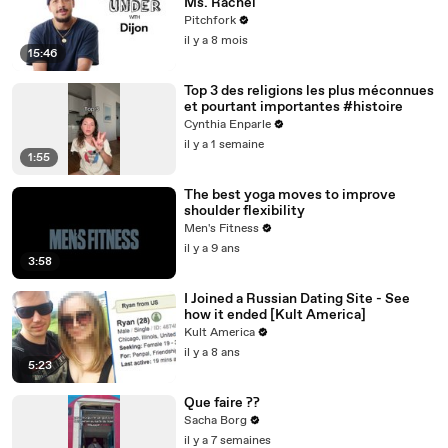
Ms. Rachel
Pitchfork
il y a 8 mois
15:46
Top 3 des religions les plus méconnues
et pourtant importantes #histoire
Cynthia Enparle
il y a 1 semaine
1:55
The best yoga moves to improve
shoulder flexibility
Men's Fitness
il y a 9 ans
3:58
I Joined a Russian Dating Site - See
how it ended [Kult America]
Kult America
il y a 8 ans
5:23
Que faire ??
Sacha Borg
il y a 7 semaines