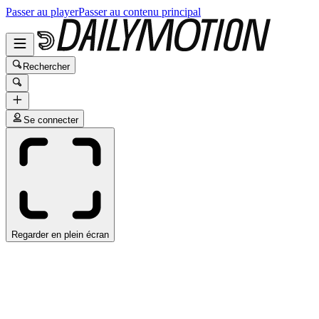
Passer au player
Passer au contenu principal
Rechercher
Se connecter
Regarder en plein écran