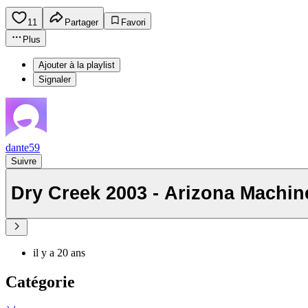
11
Partager
Favori
Plus
Ajouter à la playlist
Signaler
dante59
Suivre
Dry Creek 2003 - Arizona Machi
il y a 20 ans
Catégorie