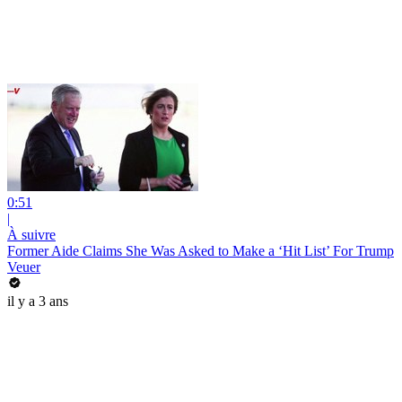
0:51
|
À suivre
Former Aide Claims She Was Asked to Make a ‘Hit List’ For Trump
Veuer
il y a 3 ans