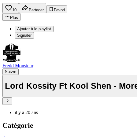
10
Partager
Favori
Plus
Ajouter à la playlist
Signaler
Fredd Monsieur
Suivre
Lord Kossity Ft Kool Shen - Mor
il y a 20 ans
Catégorie