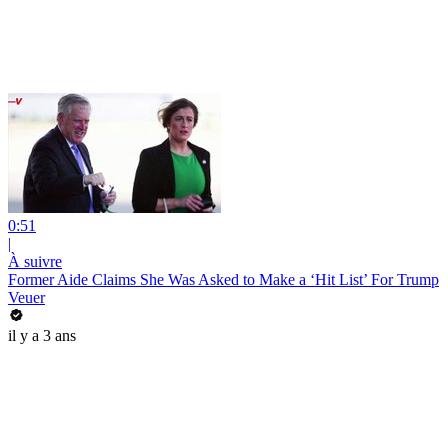
0:51
|
À suivre
Former Aide Claims She Was Asked to Make a ‘Hit List’ For Trump
Veuer
il y a 3 ans