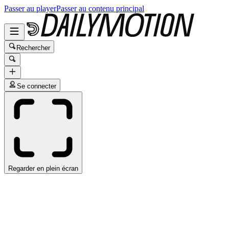
Passer au player
Passer au contenu principal
Rechercher
Se connecter
Regarder en plein écran