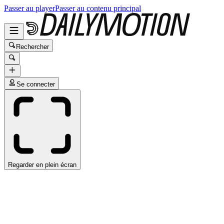
Passer au player
Passer au contenu principal
Rechercher
Se connecter
Regarder en plein écran