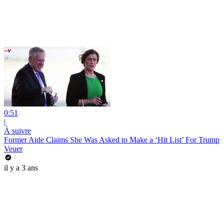
0:51
|
À suivre
Former Aide Claims She Was Asked to Make a ‘Hit List’ For Trump
Veuer
il y a 3 ans