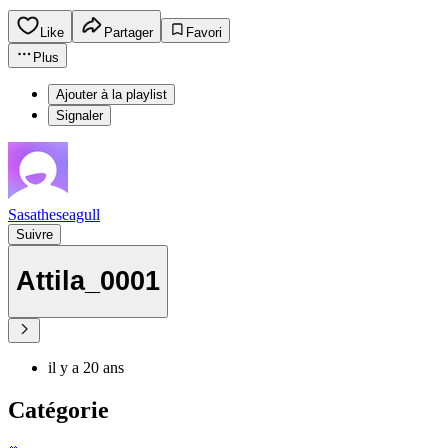
Like
Partager
Favori
Plus
Ajouter à la playlist
Signaler
Sasatheseagull
Suivre
Attila_0001
il y a 20 ans
Catégorie